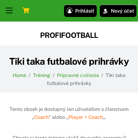
Skip
Skip
Cart
Menu
Prihlásiť
Nový účet
to
to
content
content
PROFIFOOTBALL
Tiki taka futbalové prihrávky
Home
/
Tréning
/
Prípravné cvičenia
/
Tiki taka
futbalové prihrávky
Tento obsah je dostupný len užívateľom s členstvom
„
Coach
“ alebo „
Player + Coach
„.
Chcete si tento tréning uložiť do svojho zoznamu?