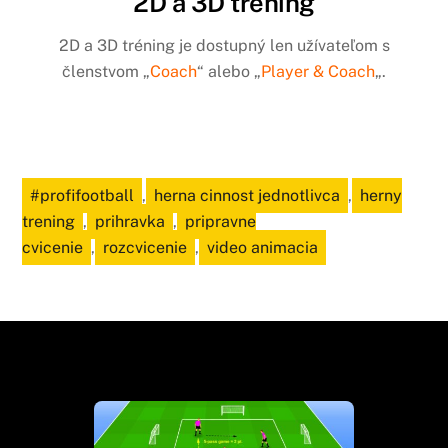
2D a 3D tréning
2D a 3D tréning je dostupný len užívateľom s
členstvom „
Coach
“ alebo „
Player & Coach
„.
#profifootball
,
herna cinnost jednotlivca
,
herny
trening
,
prihravka
,
pripravne
cvicenie
,
rozcvicenie
,
video animacia