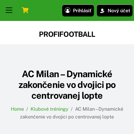
Skip
Skip
Cart
Menu
Prihlásiť
Nový účet
to
to
content
content
PROFIFOOTBALL
AC Milan – Dynamické
zakončenie vo dvojici po
centrovanej lopte
Home
/
Klubové tréningy
/
AC Milan – Dynamické
zakončenie vo dvojici po centrovanej lopte