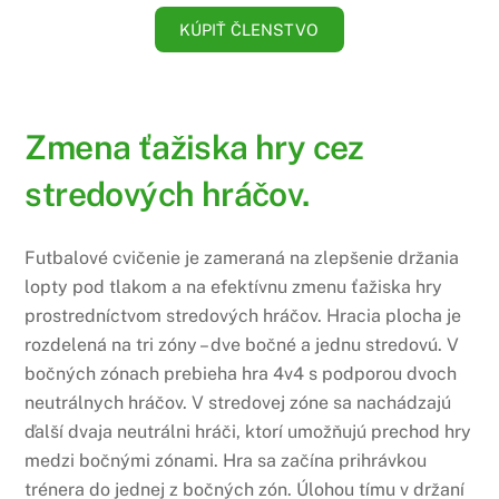
KÚPIŤ ČLENSTVO
Zmena ťažiska hry cez
stredových hráčov.
Futbalové cvičenie je zameraná na zlepšenie držania
lopty pod tlakom a na efektívnu zmenu ťažiska hry
prostredníctvom stredových hráčov. Hracia plocha je
rozdelená na tri zóny – dve bočné a jednu stredovú. V
bočných zónach prebieha hra 4v4 s podporou dvoch
neutrálnych hráčov. V stredovej zóne sa nachádzajú
ďalší dvaja neutrálni hráči, ktorí umožňujú prechod hry
medzi bočnými zónami. Hra sa začína prihrávkou
trénera do jednej z bočných zón. Úlohou tímu v držaní