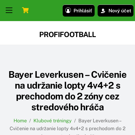
Skip
Skip
Cart
Menu
Prihlásiť
Nový účet
to
to
content
content
PROFIFOOTBALL
Bayer Leverkusen – Cvičenie
na udržanie lopty 4v4+2 s
prechodom do 2 zóny cez
stredového hráča
Home
/
Klubové tréningy
/
Bayer Leverkusen –
Cvičenie na udržanie lopty 4v4+2 s prechodom do 2