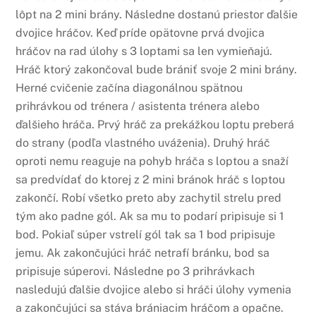
lôpt na 2 mini brány. Následne dostanú priestor ďalšie
dvojice hráčov. Keď príde opätovne prvá dvojica
hráčov na rad úlohy s 3 loptami sa len vymieňajú.
Hráč ktorý zakončoval bude brániť svoje 2 mini brány.
Herné cvičenie začína diagonálnou spätnou
prihrávkou od trénera / asistenta trénera alebo
ďalšieho hráča. Prvý hráč za prekážkou loptu preberá
do strany (podľa vlastného uváženia). Druhý hráč
oproti nemu reaguje na pohyb hráča s loptou a snaží
sa predvídať do ktorej z 2 mini bránok hráč s loptou
zakončí. Robí všetko preto aby zachytil strelu pred
tým ako padne gól. Ak sa mu to podarí pripisuje si 1
bod. Pokiaľ súper vstrelí gól tak sa 1 bod pripisuje
jemu. Ak zakončujúci hráč netrafí bránku, bod sa
pripisuje súperovi. Následne po 3 prihrávkach
nasledujú ďalšie dvojice alebo si hráči úlohy vymenia
a zakončujúci sa stáva brániacim hráčom a opačne.