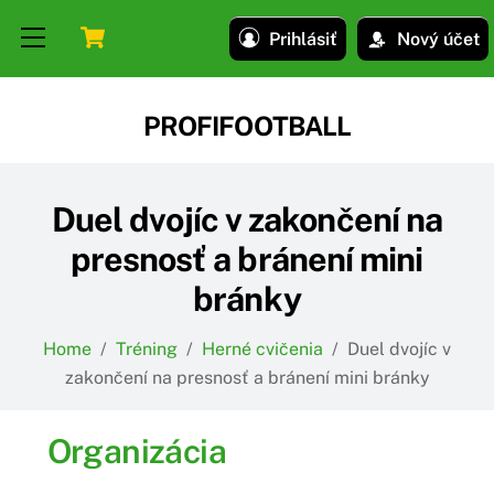
Skip
Skip
Cart
Menu
Prihlásiť
Nový účet
to
to
content
content
PROFIFOOTBALL
Duel dvojíc v zakončení na
presnosť a bránení mini
bránky
Home
/
Tréning
/
Herné cvičenia
/
Duel dvojíc v
zakončení na presnosť a bránení mini bránky
Organizácia