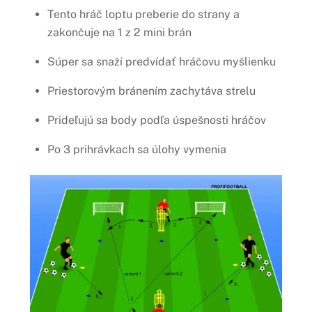
Tento hráč loptu preberie do strany a
zakončuje na 1 z 2 mini brán
Súper sa snaží predvídať hráčovu myšlienku
Priestorovým bránením zachytáva strelu
Prideľujú sa body podľa úspešnosti hráčov
Po 3 prihrávkach sa úlohy vymenia