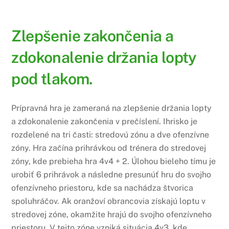
Zlepšenie zakončenia a
zdokonalenie držania lopty
pod tlakom.
Prípravná hra je zameraná na zlepšenie držania lopty
a zdokonalenie zakončenia v prečíslení. Ihrisko je
rozdelené na tri časti: stredovú zónu a dve ofenzívne
zóny. Hra začína prihrávkou od trénera do stredovej
zóny, kde prebieha hra 4v4 + 2. Úlohou bieleho tímu je
urobiť 6 prihrávok a následne presunúť hru do svojho
ofenzívneho priestoru, kde sa nachádza štvorica
spoluhráčov. Ak oranžoví obrancovia získajú loptu v
stredovej zóne, okamžite hrajú do svojho ofenzívneho
priestoru. V tejto zóne vzniká situácia 4v3, kde