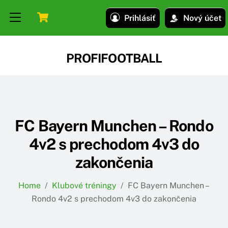
Skip
Skip
Cart
Menu
Prihlásiť
Nový účet
to
to
content
content
PROFIFOOTBALL
FC Bayern Munchen – Rondo
4v2 s prechodom 4v3 do
zakončenia
Home
/
Klubové tréningy
/
FC Bayern Munchen –
Rondo 4v2 s prechodom 4v3 do zakončenia