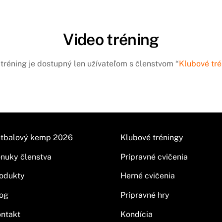
Video tréning
tréning je dostupný len užívateľom s členstvom “
Klubové tré
tbalový kemp 2026
Klubové tréningy
nuky členstva
Prípravné cvičenia
odukty
Herné cvičenia
og
Prípravné hry
ntakt
Kondícia