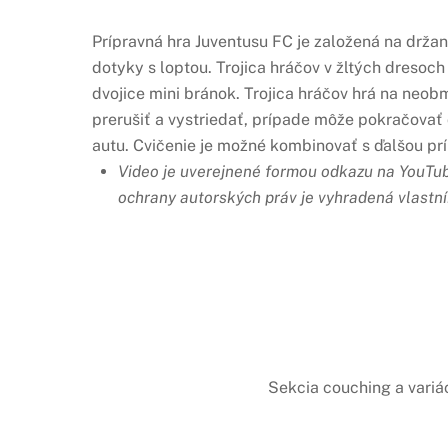
Prípravná hra Juventusu FC je založená na držan
dotyky s loptou. Trojica hráčov v žltých dresoch
dvojice mini bránok. Trojica hráčov hrá na neo
prerušiť a vystriedať, prípade môže pokračovať 
autu. Cvičenie je možné kombinovať s ďalšou pr
Video je uverejnené formou odkazu na YouTube
ochrany autorských práv je vyhradená vlastn
Sekcia couching a variá