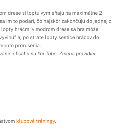
drom drese si loptu vymieňajú na maximálne 2
sa im to podarí, čo najskôr zakončujú do jednej z
u lopty hráčmi v modrom drese sa hra môže
yvinúť aj po strate lopty šestice hráčov do
omente prerušenia.
ívanie obsahu na YouTube.
Zmena pravidiel
enstvom
klubové tréningy
.