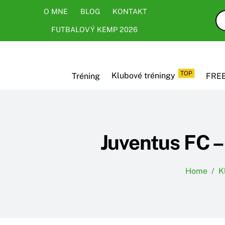
Skip
Skip
O MNE
BLOG
KONTAKT
to
to
FUTBALOVÝ KEMP 2026
content
content
TOP
Tréning
Klubové tréningy
FREE
Juventus FC –
Home
/
K