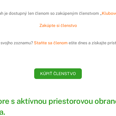
ah je dostupný len členom so zakúpeným členstvom „
Klubov
Zakúpte si členstvo
do svojho zoznamu?
Staňte sa členom
ešte dnes a získajte prí
KÚPIŤ ČLENSTVO
e s aktívnou priestorovou obran
a.