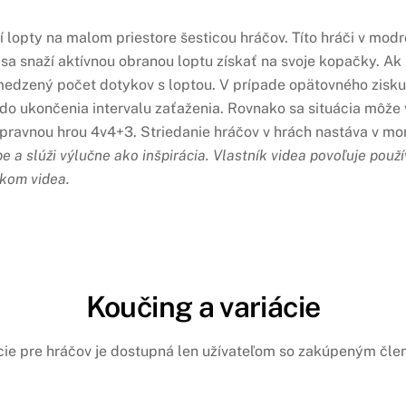
í lopty na malom priestore šesticou hráčov. Títo hráči v mo
 sa snaží aktívnou obranou loptu získať na svoje kopačky. Ak 
bmedzený počet dotykov s loptou. V prípade opätovného zisk
do ukončenia intervalu zaťaženia. Rovnako sa situácia môže v
ípravnou hrou 4v4+3. Striedanie hráčov v hrách nastáva v m
 a slúži výlučne ako inšpirácia.
Vlastník videa povoľuje použ
íkom videa.
Koučing a variácie
cie pre hráčov je dostupná len užívateľom so zakúpeným čl