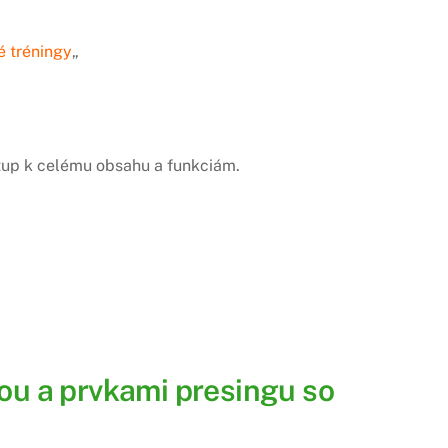
é tréningy
„
stup k celému obsahu a funkciám.
ou a prvkami presingu so