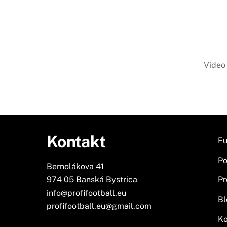
Video 
Kontakt
Fu
Po
Bernolákova 41
974 05 Banská Bystrica
Pr
info@profifootball.eu
Bl
profifootball.eu@gmail.com
Ko