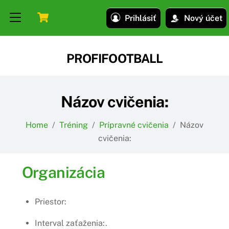
Skip
Skip
Cart
Menu
Prihlásiť
Nový účet
to
to
content
content
PROFIFOOTBALL
Názov cvičenia:
Home
/
Tréning
/
Prípravné cvičenia
/
Názov
cvičenia:
Organizácia
Priestor:
Interval zaťaženia:.