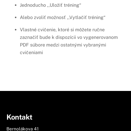
Jednoducho ,,Uložiť tréning“
Alebo zvoliť možnosť ,,Vytlačiť tréning“
Vlastné cvičenie, ktoré si môžete ručne
zaznačiť bude k dispozícii vo vygenerovanom
PDF súbore medzi ostatnými vybranými
cvičeniami
Kontakt
Bernolákova 41