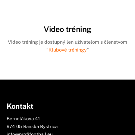
Video tréning
Video tréning je dostupný len užívateľom s členstvom
“
Klubové tréningy
”
Kontakt
Bernolákova 41
974 05 Banská Bystrica
info@profifootball.eu