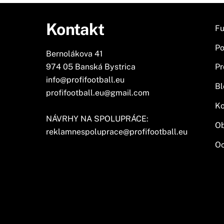
Kontakt
Fu
Po
Bernolákova 41
974 05 Banská Bystrica
Pr
info@profifootball.eu
Bl
profifootball.eu@gmail.com
Ko
NÁVRHY NA SPOLUPRÁCE:
O
reklamnespoluprace@profifootball.eu
Oc