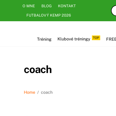
Skip
Skip
O MNE
BLOG
KONTAKT
to
to
FUTBALOVÝ KEMP 2026
content
content
TOP
Tréning
Klubové tréningy
FREE
coach
Home
/
coach