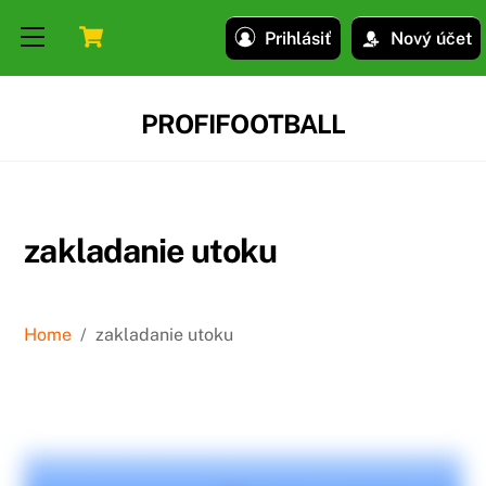
Skip
Skip
Cart
Menu
Prihlásiť
Nový účet
to
to
content
content
PROFIFOOTBALL
zakladanie utoku
Home
/
zakladanie utoku