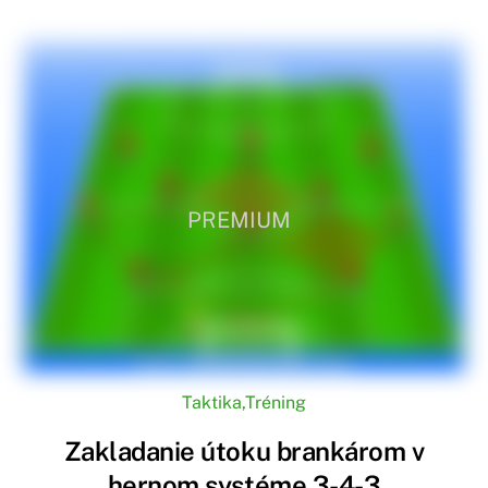
PREMIUM
Taktika
,
Tréning
Zakladanie útoku brankárom v
hernom systéme 3-4-3