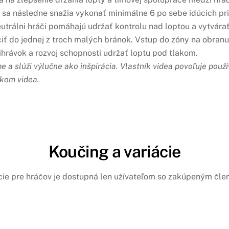
u sa následne snažia vykonať minimálne 6 po sebe idúcich pri
eutrálni hráči pomáhajú udržať kontrolu nad loptou a vytvára
ť do jednej z troch malých bránok. Vstup do zóny na obranu 
ihrávok a rozvoj schopnosti udržať loptu pod tlakom.
 a slúži výlučne ako inšpirácia.
Vlastník videa povoľuje použ
íkom videa.
Koučing a variácie
cie pre hráčov je dostupná len užívateľom so zakúpeným čl