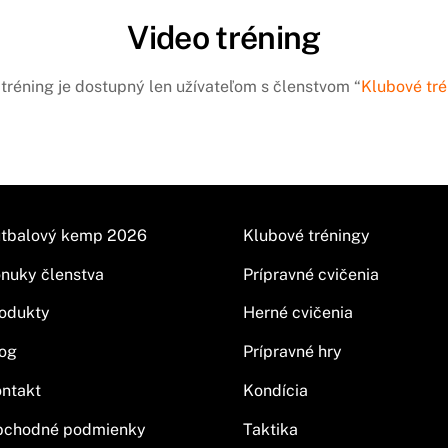
Video tréning
tréning je dostupný len užívateľom s členstvom “
Klubové tré
tbalový kemp 2026
Klubové tréningy
nuky členstva
Prípravné cvičenia
odukty
Herné cvičenia
og
Prípravné hry
ntakt
Kondícia
bchodné podmienky
Taktika