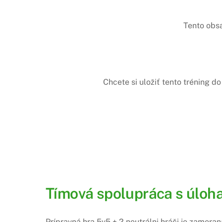
Tento obs
Chcete si uložiť tento tréning 
Tímová spolupráca s úloha
Prípravná hra 5v5 + 2 neutrálni hráči je zamera