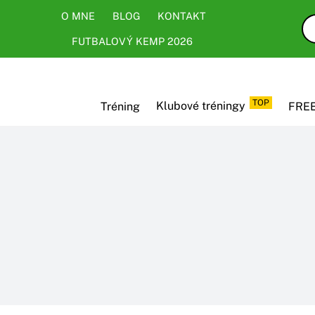
Skip
Skip
O MNE
BLOG
KONTAKT
to
to
FUTBALOVÝ KEMP 2026
content
content
TOP
Tréning
Klubové tréningy
FREE