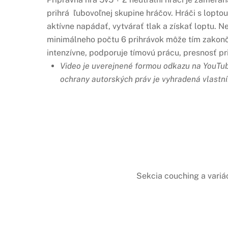
prihrá ľubovoľnej skupine hráčov. Hráči s lopto
aktívne napádať, vytvárať tlak a získať loptu. N
minimálneho počtu 6 prihrávok môže tím zakonči
intenzívne, podporuje tímovú prácu, presnosť pr
Video je uverejnené formou odkazu na YouTube
ochrany autorských práv je vyhradená vlastn
Sekcia couching a variá