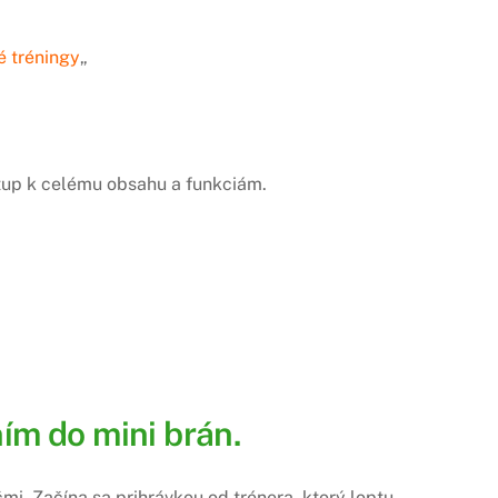
é tréningy
„
stup k celému obsahu a funkciám.
ím do mini brán.
mi. Začína sa prihrávkou od trénera, ktorý loptu