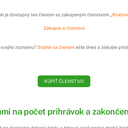
ah je dostupný len členom so zakúpeným členstvom „
Klubov
Zakúpte si členstvo
do svojho zoznamu?
Staňte sa členom
ešte dnes a získajte prí
KÚPIŤ ČLENSTVO
mi na počet prihrávok a zakončen
ná na zlepšenie držania lopty a tímovej spolupráce medzi hráč