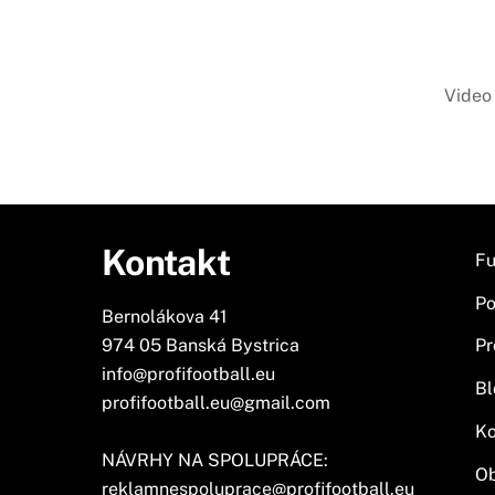
Video 
Kontakt
Fu
Po
Bernolákova 41
974 05 Banská Bystrica
Pr
info@profifootball.eu
Bl
profifootball.eu@gmail.com
Ko
NÁVRHY NA SPOLUPRÁCE:
O
reklamnespoluprace@profifootball.eu