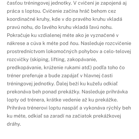
časťou tréningovej jednotky. V cvičení je zapojená aj
práca s loptou. Cvičenie začína hráč behom cez
koordinačné kruhy, kde v do pravého kruhu vkladá
pravú nohu, do ľavého kruhu vkladá ľavú nohu.
Pokračuje ku vzdialenej méte ako je vyznačené v
nákrese a cúva k méte pod ňou. Nasleduje rozcvičenie
prostredníctvom lokomočných pohybov a celo-telovej
rozcvičky (skiping, lifting, zakopávanie,
predkopávanie, krúženie rukami atď.) podľa toho čo
tréner preferuje a bude zapájať v hlavnej časti
tréningovej jednotky. Ďalej beží ku kužeľu odkiaľ
prekonáva beh ponad prekážky. Nasleduje prihrávka
lopty od trénera, krátke vedenie až ku prekážke.
Prihráva trénerovi loptu naspäť a vykonáva rýchly beh
ku méte, odkiaľ sa zaradí na začiatok prekážkovej
dráhy.