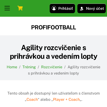
Skip
Skip
Cart
Menu
Prihlásiť
Nový účet
to
to
content
content
PROFIFOOTBALL
Agility rozcvičenie s
prihrávkou a vedením lopty
Home
/
Tréning
/
Rozcvičenie
/
Agility rozcvičenie
s prihrávkou a vedením lopty
Tento obsah je dostupný len užívateľom s členstvom
„
Coach
“ alebo „
Player + Coach
„.