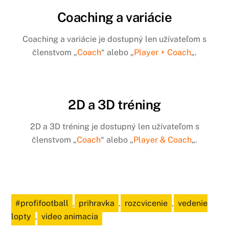
Coaching a variácie
Coaching a variácie je dostupný len užívateľom s
členstvom „
Coach
“ alebo „
Player + Coach
„.
2D a 3D tréning
2D a 3D tréning je dostupný len užívateľom s
členstvom „
Coach
“ alebo „
Player & Coach
„.
#profifootball
,
prihravka
,
rozcvicenie
,
vedenie
lopty
,
video animacia