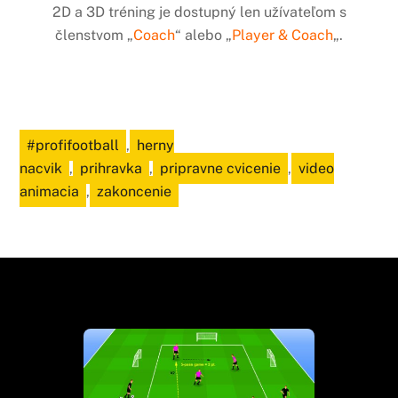
2D a 3D tréning je dostupný len užívateľom s
členstvom „
Coach
“ alebo „
Player & Coach
„.
#profifootball
,
herny
nacvik
,
prihravka
,
pripravne cvicenie
,
video
animacia
,
zakoncenie