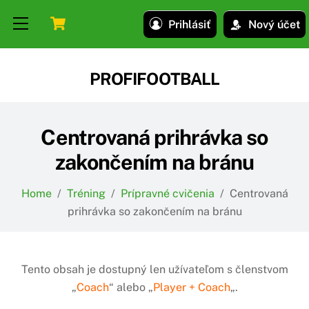
Skip
Skip
Cart
Menu
Prihlásiť
Nový účet
to
to
content
content
PROFIFOOTBALL
Centrovaná prihrávka so
zakončením na bránu
Home
/
Tréning
/
Prípravné cvičenia
/
Centrovaná
prihrávka so zakončením na bránu
Tento obsah je dostupný len užívateľom s členstvom
„
Coach
“ alebo „
Player + Coach
„.