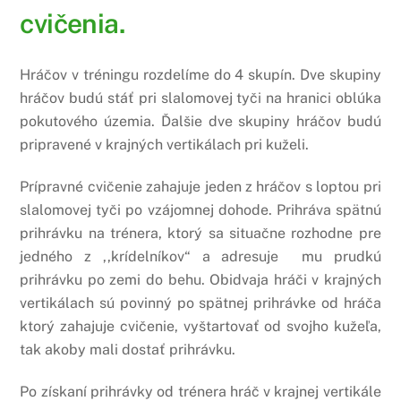
cvičenia.
Hráčov v tréningu rozdelíme do 4 skupín. Dve skupiny
hráčov budú stáť pri slalomovej tyči na hranici oblúka
pokutového územia. Ďalšie dve skupiny hráčov budú
pripravené v krajných vertikálach pri kuželi.
Prípravné cvičenie zahajuje jeden z hráčov s loptou pri
slalomovej tyči po vzájomnej dohode. Prihráva spätnú
prihrávku na trénera, ktorý sa situačne rozhodne pre
jedného z ,,krídelníkov“ a adresuje mu prudkú
prihrávku po zemi do behu. Obidvaja hráči v krajných
vertikálach sú povinný po spätnej prihrávke od hráča
ktorý zahajuje cvičenie, vyštartovať od svojho kužeľa,
tak akoby mali dostať prihrávku.
Po získaní prihrávky od trénera hráč v krajnej vertikále