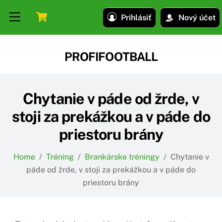
Skip
Skip
Cart
Menu
Prihlásiť
Nový účet
to
to
content
content
PROFIFOOTBALL
Chytanie v páde od žrde, v
stoji za prekážkou a v páde do
priestoru brány
Home
/
Tréning
/
Brankárske tréningy
/
Chytanie v
páde od žrde, v stoji za prekážkou a v páde do
priestoru brány