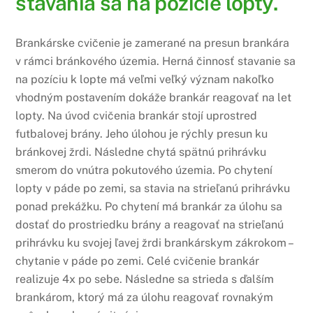
stavania sa na pozície lopty.
Brankárske cvičenie je zamerané na presun brankára
v rámci bránkového územia. Herná činnosť stavanie sa
na pozíciu k lopte má veľmi veľký význam nakoľko
vhodným postavením dokáže brankár reagovať na let
lopty. Na úvod cvičenia brankár stojí uprostred
futbalovej brány. Jeho úlohou je rýchly presun ku
bránkovej žrdi. Následne chytá spätnú prihrávku
smerom do vnútra pokutového územia. Po chytení
lopty v páde po zemi, sa stavia na strieľanú prihrávku
ponad prekážku. Po chytení má brankár za úlohu sa
dostať do prostriedku brány a reagovať na strieľanú
prihrávku ku svojej ľavej žrdi brankárskym zákrokom –
chytanie v páde po zemi. Celé cvičenie brankár
realizuje 4x po sebe. Následne sa strieda s ďalším
brankárom, ktorý má za úlohu reagovať rovnakým