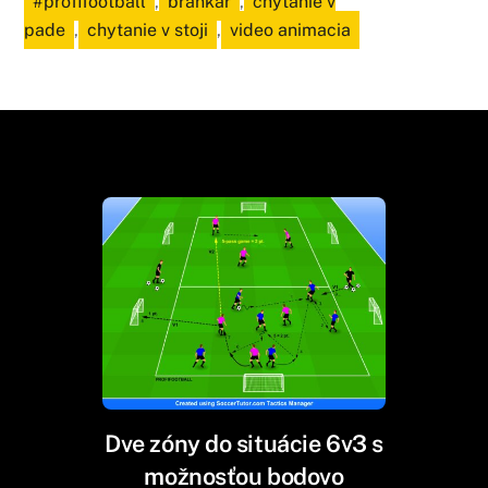
#profifootball
,
brankar
,
chytanie v
pade
,
chytanie v stoji
,
video animacia
Dve zóny do situácie 6v3 s
možnosťou bodovo