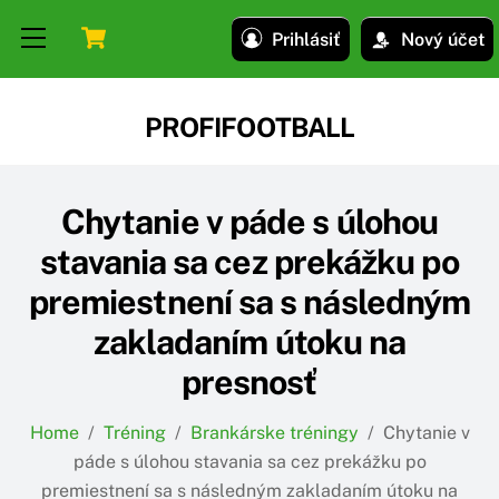
Skip
Skip
Cart
Menu
Prihlásiť
Nový účet
to
to
content
content
PROFIFOOTBALL
Chytanie v páde s úlohou
stavania sa cez prekážku po
premiestnení sa s následným
zakladaním útoku na
presnosť
Home
/
Tréning
/
Brankárske tréningy
/
Chytanie v
páde s úlohou stavania sa cez prekážku po
premiestnení sa s následným zakladaním útoku na