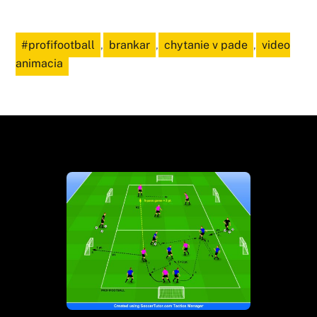
#profifootball
,
brankar
,
chytanie v pade
,
video
animacia