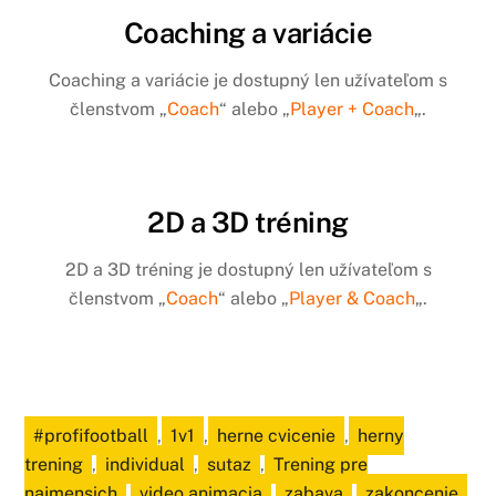
Coaching a variácie
Coaching a variácie je dostupný len užívateľom s
členstvom „
Coach
“ alebo „
Player + Coach
„.
2D a 3D tréning
2D a 3D tréning je dostupný len užívateľom s
členstvom „
Coach
“ alebo „
Player & Coach
„.
#profifootball
,
1v1
,
herne cvicenie
,
herny
trening
,
individual
,
sutaz
,
Trening pre
najmensich
,
video animacia
,
zabava
,
zakoncenie