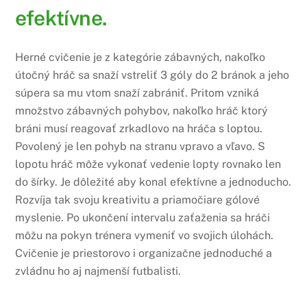
efektívne.
Herné cvičenie je z kategórie zábavných, nakoľko
útočný hráč sa snaží vstreliť 3 góly do 2 bránok a jeho
súpera sa mu vtom snaží zabrániť. Pritom vzniká
množstvo zábavných pohybov, nakoľko hráč ktorý
bráni musí reagovať zrkadlovo na hráča s loptou.
Povolený je len pohyb na stranu vpravo a vľavo. S
lopotu hráč môže vykonať vedenie lopty rovnako len
do šírky. Je dôležité aby konal efektívne a jednoducho.
Rozvíja tak svoju kreativitu a priamočiare gólové
myslenie. Po ukončení intervalu zaťaženia sa hráči
môžu na pokyn trénera vymeniť vo svojich úlohách.
Cvičenie je priestorovo i organizačne jednoduché a
zvládnu ho aj najmenší futbalisti.