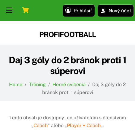
Skip
Skip
Cart
Menu
Prihlásiť
Nový účet
to
to
content
content
PROFIFOOTBALL
Daj 3 góly do 2 bránok proti 1
súperovi
Home
/
Tréning
/
Herné cvičenia
/
Daj 3 góly do 2
bránok proti 1 súperovi
Tento obsah je dostupný len užívateľom s členstvom
„
Coach
“ alebo „
Player + Coach
„.