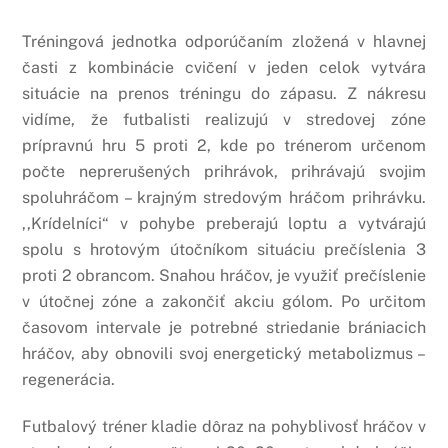
Tréningová jednotka odporúčaním zložená v hlavnej
časti z kombinácie cvičení v jeden celok vytvára
situácie na prenos tréningu do zápasu. Z nákresu
vidíme, že futbalisti realizujú v stredovej zóne
prípravnú hru 5 proti 2, kde po trénerom určenom
počte neprerušených prihrávok, prihrávajú svojim
spoluhráčom – krajným stredovým hráčom prihrávku.
,,Krídelníci“ v pohybe preberajú loptu a vytvárajú
spolu s hrotovým útočníkom situáciu prečíslenia 3
proti 2 obrancom. Snahou hráčov, je využiť prečíslenie
v útočnej zóne a zakončiť akciu gólom. Po určitom
časovom intervale je potrebné striedanie brániacich
hráčov, aby obnovili svoj energetický metabolizmus –
regenerácia.
Futbalový tréner kladie dôraz na pohyblivosť hráčov v