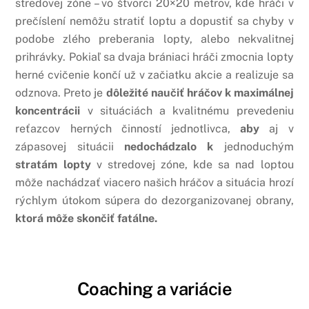
stredovej zóne – vo štvorci 20×20 metrov, kde hráči v
prečíslení nemôžu stratiť loptu a dopustiť sa chyby v
podobe zlého preberania lopty, alebo nekvalitnej
prihrávky. Pokiaľ sa dvaja brániaci hráči zmocnia lopty
herné cvičenie končí už v začiatku akcie a realizuje sa
odznova. Preto je
dôležité naučiť hráčov k maximálnej
koncentrácii
v situáciách a kvalitnému prevedeniu
reťazcov herných činností jednotlivca,
aby
aj v
zápasovej situácii
nedochádzalo
k
jednoduchým
stratám lopty
v stredovej zóne, kde sa nad loptou
môže nachádzať viacero našich hráčov a situácia hrozí
rýchlym útokom súpera do dezorganizovanej obrany,
ktorá môže skončiť fatálne.
Coaching a variácie