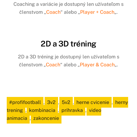
Coaching a variácie je dostupný len užívateľom s
členstvom „
Coach
“ alebo „
Player + Coach
„.
2D a 3D tréning
2D a 3D tréning je dostupný len užívateľom s
členstvom „
Coach
“ alebo „
Player & Coach
„.
#profifootball
,
3v2
,
5v2
,
herne cvicenie
,
herny
trening
,
kombinacia
,
prihravka
,
video
animacia
,
zakoncenie