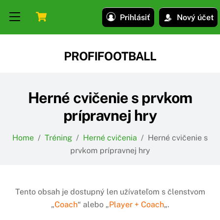
Skip
Skip
Cart
Menu
Prihlásiť
Nový účet
to
to
content
content
PROFIFOOTBALL
Herné cvičenie s prvkom
prípravnej hry
Home
/
Tréning
/
Herné cvičenia
/
Herné cvičenie s
prvkom prípravnej hry
Tento obsah je dostupný len užívateľom s členstvom
„
Coach
“ alebo „
Player + Coach
„.