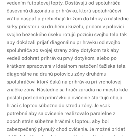
vedením futbalovej lopty. Dostávajú od spoluhráča
časovanú diagonálnu prihrávku, ktorú spoluhráčovi
vrátia naspäť a prebiehajú krížom do hĺbky a následne
šírky priestoru ku druhému kužeľu, pričom v polovici
svojho bežeckého úseku rotujú pozíciu svojho tela tak
aby dokázali prijať diagonálnu prihrávku od svojho
spoluhráča zo svojej strany zóny dotykom tak aby
vedeli odohrať prihrávku prvý dotykom, alebo po
krátkom spracovaní v ideálnom natočení ťažiska tela,
diagonálne na druhú polovicu zóny druhému
spoluhráčovi ktorý čaká na prihrávku pri vrcholovej
značke zóny. Následne sa hráči zaradia na miesto kde
poslali poslednú prihrávku a cvičenie štartujú obaja
hráči s loptou súbežne do stredu zóny. Je však
potrebné aby sa cvičenie realizovalo paralelne z
oboch strán súbežne hráčmi s loptou, aby bol
zabezpečený plynulý chod cvičenia. Je možné pridať