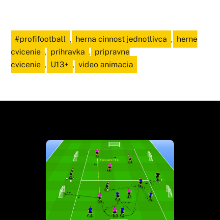
#profifootball
,
herna cinnost jednotlivca
,
herne
cvicenie
,
prihravka
,
pripravne
cvicenie
,
U13+
,
video animacia