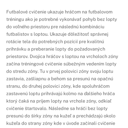
Futbalové cvičenie ukazuje hráčom na futbalovom
tréningu ako je potrebné vykonávať pohyb bez lopty
do voľného priestoru pre následnú kombináciu
futbalistov s loptou. Ukazuje dôležitosť správnej
rotácie tela do potrebných pozícií pre kvalitnú
prihrávku a preberanie lopty do požadovaných
priestorov. Dvojica hráčov s loptou na vrcholoch zóny
začína tréningové cvičenie súbežným vedením lopty
do stredu zóny. Tu v prvej polovici zóny svoju loptu
zastavia, zašliapnu a behom sa presunú na opačnú
stranu, do druhej polovici zóny, kde spoluhráčom
zastavenú loptu prihrávajú kolmo na ďalšieho hráča
ktorý čaká na príjem lopty na vrchole zóny, odkiaľ
cvičenie štartovalo. Následne sa hráči bez lopty
presunú do šírky zóny na kužeľ a prechádzajú okolo
kužeľa do strany zóny kde v úvode začínali cvičenie