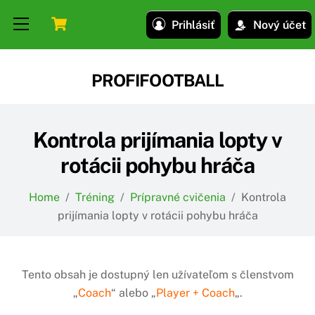
Skip
Skip
Cart
Menu
Prihlásiť
Nový účet
to
to
content
content
PROFIFOOTBALL
Kontrola prijímania lopty v
rotácii pohybu hráča
Home
/
Tréning
/
Prípravné cvičenia
/
Kontrola
prijímania lopty v rotácii pohybu hráča
Tento obsah je dostupný len užívateľom s členstvom
„
Coach
“ alebo „
Player + Coach
„.