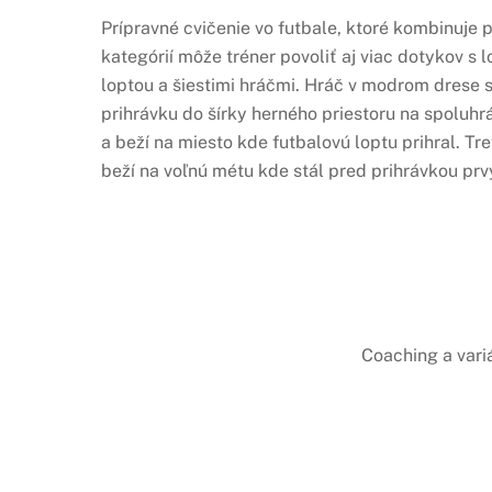
Prípravné cvičenie vo futbale, ktoré kombinuje 
kategórií môže tréner povoliť aj viac dotykov s 
loptou a šiestimi hráčmi. Hráč v modrom drese s
prihrávku do šírky herného priestoru na spoluh
a beží na miesto kde futbalovú loptu prihral. T
beží na voľnú métu kde stál pred prihrávkou pr
Coaching a vari