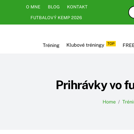
Skip
Skip
O MNE
BLOG
KONTAKT
to
to
FUTBALOVÝ KEMP 2026
content
content
TOP
Tréning
Klubové tréningy
FREE
Prihrávky vo f
Home
/
Trén