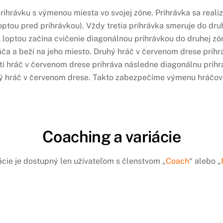
prihrávku s výmenou miesta vo svojej zóne. Prihrávka sa real
loptou pred prihrávkou). Vždy tretia prihrávka smeruje do druh
 loptou začína cvičenie diagonálnou prihrávkou do druhej zó
ráča a beží na jeho miesto. Druhý hráč v červenom drese pri
retí hráč v červenom drese prihráva následne diagonálnu pri
vý hráč v červenom drese. Takto zabezpečíme výmenu hráčov v
Coaching a variácie
ácie je dostupný len užívateľom s členstvom „
Coach
“ alebo „