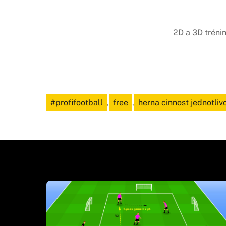
2D a 3D tréni
#profifootball
,
free
,
herna cinnost jednotliv