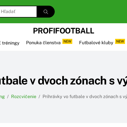
PROFIFOOTBALL
NEW
NEW
 tréningy
Ponuka členstva
Futbalové kluby
utbale v dvoch zónach s
ing
/
Rozcvičenie
/
Prihrávky vo futbale v dvoch zónach s 