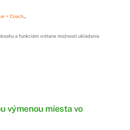
yer + Coach
„.
u obsahu a funkciám vrátane možnosti ukladania
nou výmenou miesta vo