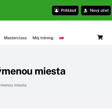
Prihlásiť
Nový účet
C
Masterclass
Môj tréning
 výmenou miesta
výmenou miesta