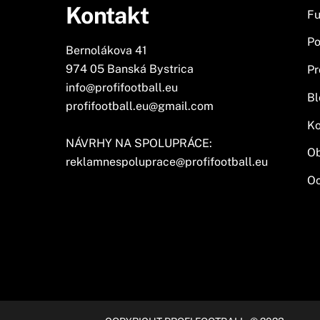
Kontakt
Fu
Po
Bernolákova 41
974 05 Banská Bystrica
Pr
info@profifootball.eu
Bl
profifootball.eu@gmail.com
Ko
NÁVRHY NA SPOLUPRÁCE:
O
reklamnespoluprace@profifootball.eu
Oc