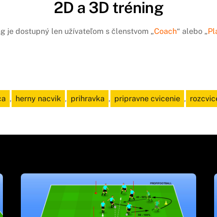
2D a 3D tréning
ng je dostupný len užívateľom s členstvom „
Coach
“ alebo „
Pl
ca
,
herny nacvik
,
prihravka
,
pripravne cvicenie
,
rozcvic