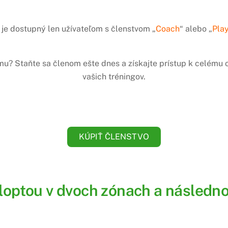
je dostupný len užívateľom s členstvom „
Coach
“ alebo „
Pla
amu? Staňte sa členom ešte dnes a získajte prístup k celém
vašich tréningov.
KÚPIŤ ČLENSTVO
 loptou v dvoch zónach a násled