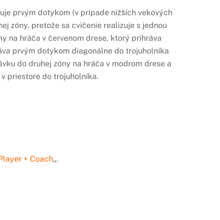
izuje prvým dotykom (v prípade nižších vekových
ej zóny, pretože sa cvičenie realizuje s jednou
ny na hráča v červenom drese, ktorý prihráva
hráva prvým dotykom diagonálne do trojuholníka
hrávku do druhej zóny na hráča v modrom drese a
 priestore do trojuholníka.
Player + Coach
„.