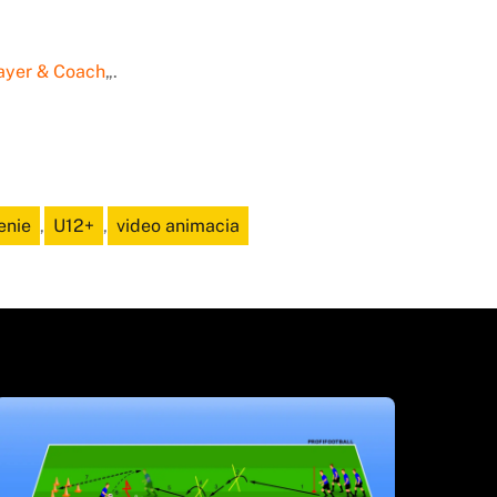
ayer & Coach
„.
enie
,
U12+
,
video animacia