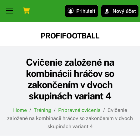
Skip
Skip
Cart
Menu
Prihlásiť
Nový účet
to
to
content
content
PROFIFOOTBALL
Cvičenie založené na
kombinácii hráčov so
zakončením v dvoch
skupinách variant 4
Home
/
Tréning
/
Prípravné cvičenia
/
Cvičenie
založené na kombinácii hráčov so zakončením v dvoch
skupinách variant 4