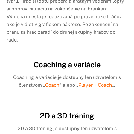
tvaru. Hráč si loptu preberá a krátkym vedením lopty
si pripraví situáciu na zakončenie na brankára.
Výmena miesta je realizovaná po pravej ruke hráčov
ako je vidieť v grafickom nákrese. Po zakončení na
bránu sa hráč zaradí do druhej skupiny hráčov do
radu.
Coaching a variácie
Coaching a variácie je dostupný len užívateľom s
členstvom „
Coach
“ alebo „
Player + Coach
„.
2D a 3D tréning
2D a 3D tréning je dostupný len užívateľom s