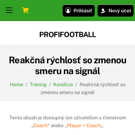
Skip
Skip
Cart
Menu
Prihlásiť
Nový účet
to
to
content
content
PROFIFOOTBALL
Reakčná rýchlosť so zmenou
smeru na signál
Home
/
Tréning
/
Kondícia
/
Reakčná rýchlosť so
zmenou smeru na signál
Tento obsah je dostupný len užívateľom s členstvom
„
Coach
“ alebo „
Player + Coach
„.