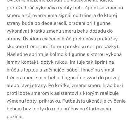
pretože hráč vykonáva rýchly beh – šprint so zmenou
smeru a zároveň vníma signál od trénera do ktorej
strany bude po decelerácii, brzdení pri figuríne
vykonávať krátku zmenu smeru behu dozadu do
strany. Úvodom cvičenia hráč prekonáva prekážky
skokom (tréner určí formu preskoku cez prekážky).
Následne šprintuje kolmo k figuríne s ktorou vykoná
jemný kontakt, dotyk rukou. Imituje tak šprint na
hráča s loptou a začínajúci súboj. Ihneď na signál
trénera mení smer behu diagonálne vzad do pravej,
alebo ľavej strany. Po krátkej zmene smeru hráč beží
proti lopte smerom k asistentovi s ktorým realizuje
výmenu lopty, prihrávku. Futbalista ukončuje cvičenie
behom bez lopty do radu hráčov na štartovaciu
pozíciu.