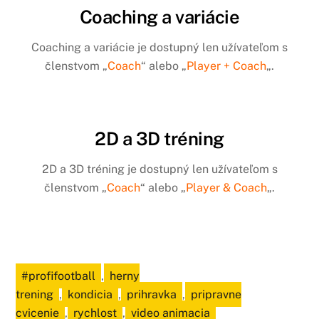
Coaching a variácie
Coaching a variácie je dostupný len užívateľom s
členstvom „
Coach
“ alebo „
Player + Coach
„.
2D a 3D tréning
2D a 3D tréning je dostupný len užívateľom s
členstvom „
Coach
“ alebo „
Player & Coach
„.
#profifootball
,
herny
trening
,
kondicia
,
prihravka
,
pripravne
cvicenie
,
rychlost
,
video animacia