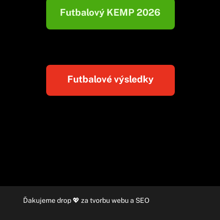
Futbalový KEMP 2026
Futbalové výsledky
Ďakujeme
drop
💖 za
tvorbu webu
a
SEO