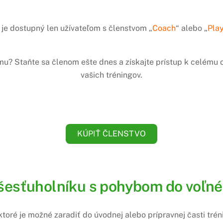
je dostupný len užívateľom s členstvom „
Coach
“ alebo „
Pla
amu? Staňte sa členom ešte dnes a získajte prístup k celém
vašich tréningov.
KÚPIŤ ČLENSTVO
 šesťuholníku s pohybom do voľnéh
toré je možné zaradiť do úvodnej alebo prípravnej časti tré