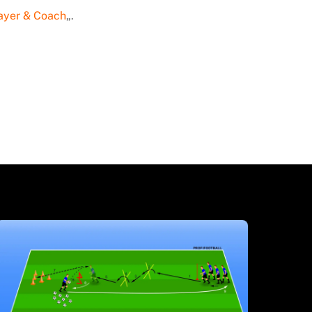
ayer & Coach
„.