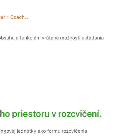
yer + Coach
„.
u obsahu a funkciám vrátane možnosti ukladania
o priestoru v rozcvičení.
ningovej jednotky ako formu rozcvičenia