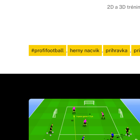
2D a 3D tréni
#profifootball
,
herny nacvik
,
prihravka
,
pr