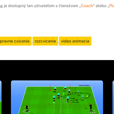
ng je dostupný len užívateľom s členstvom „
Coach
“ alebo „
Pl
ipravne cvicenie
,
rozcvicenie
,
video animacia