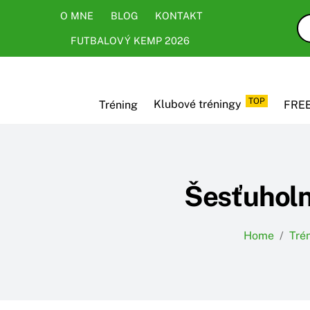
Skip
Skip
O MNE
BLOG
KONTAKT
to
to
FUTBALOVÝ KEMP 2026
content
content
TOP
Tréning
Klubové tréningy
FREE
Šesťuholn
Home
/
Tré