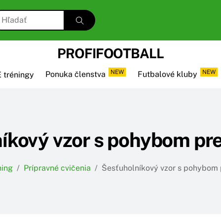
PROFIFOOTBALL
NEW
NEW
 tréningy
Ponuka členstva
Futbalové kluby
íkový vzor s pohybom pre
ning
/
Prípravné cvičenia
/
Šesťuholníkový vzor s pohybom 