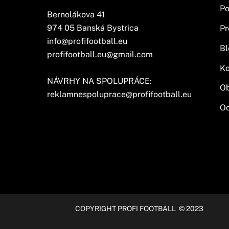
Po
Bernolákova 41
974 05 Banská Bystrica
Pr
info@profifootball.eu
Bl
profifootball.eu@gmail.com
Ko
NÁVRHY NA SPOLUPRÁCE:
O
reklamnespoluprace@profifootball.eu
Oc
COPYRIGHT PROFI FOOTBALL © 2023