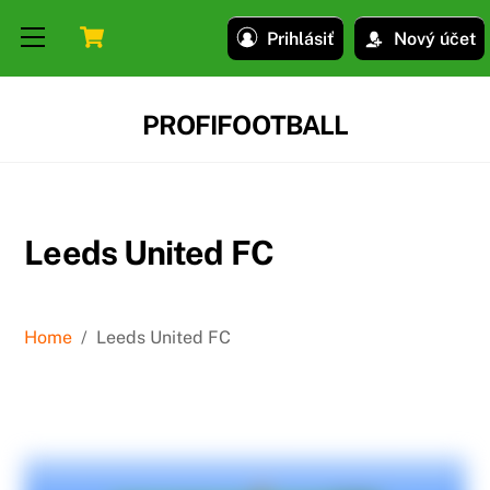
Skip
Skip
Cart
Menu
Prihlásiť
Nový účet
to
to
content
content
PROFIFOOTBALL
Leeds United FC
Home
/
Leeds United FC