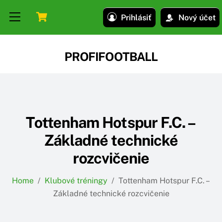
Skip
Skip
Cart
Menu
Prihlásiť
Nový účet
to
to
content
content
PROFIFOOTBALL
Tottenham Hotspur F.C. –
Základné technické
rozcvičenie
Home
/
Klubové tréningy
/
Tottenham Hotspur F.C. –
Základné technické rozcvičenie