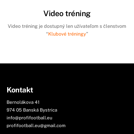
Video tréning
Video tréning je dostupný len užívateľom s členstvom
“
Klubové tréningy
”
Kontakt
Bernolákova 41
974 05 Banská Bystrica
info@profifootball.eu
profifootball.eu@gmail.com