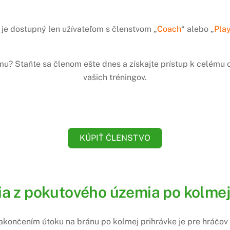
je dostupný len užívateľom s členstvom „
Coach
“ alebo „
Pla
amu? Staňte sa členom ešte dnes a získajte prístup k celém
vašich tréningov.
KÚPIŤ ČLENSTVO
 z pokutového územia po kolmej p
zakončením útoku na bránu po kolmej prihrávke je pre hráčov