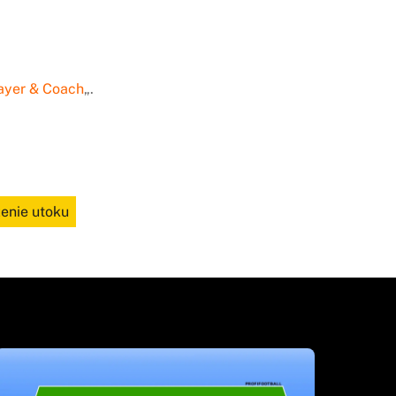
ayer & Coach
„.
zenie utoku