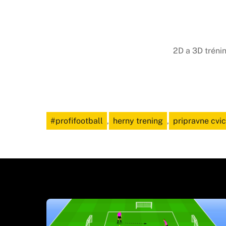
2D a 3D tréni
#profifootball
,
herny trening
,
pripravne cvi