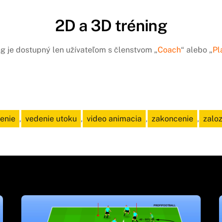
2D a 3D tréning
ng je dostupný len užívateľom s členstvom „
Coach
“ alebo „
Pl
cenie
,
vedenie utoku
,
video animacia
,
zakoncenie
,
zalo