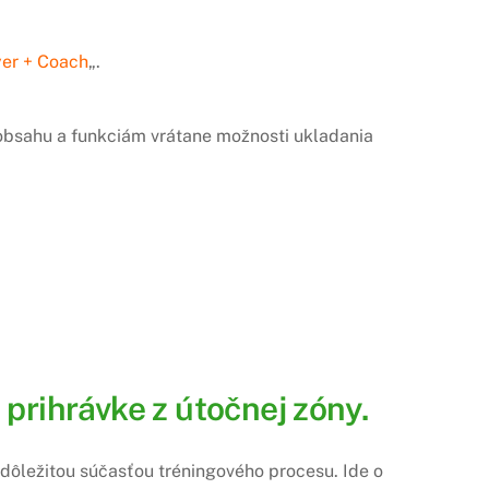
yer + Coach
„.
u obsahu a funkciám vrátane možnosti ukladania
rihrávke z útočnej zóny.
 dôležitou súčasťou tréningového procesu. Ide o