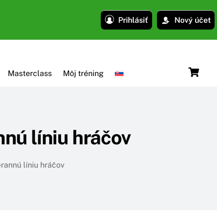
Prihlásiť
Nový účet
C
Masterclass
Môj tréning
nú líniu hráčov
rannú líniu hráčov