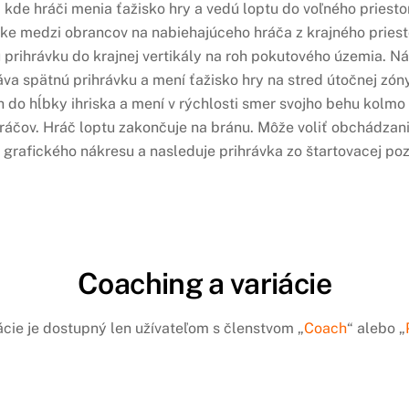
 kde hráči menia ťažisko hry a vedú loptu do voľného priestor
vke medzi obrancov na nabiehajúceho hráča z krajného priesto
u prihrávku do krajnej vertikály na roh pokutového územia. 
va spätnú prihrávku a mení ťažisko hry na stred útočnej zón
eh do hĺbky ihriska a mení v rýchlosti smer svojho behu kolm
 hráčov. Hráč loptu zakončuje na bránu. Môže voliť obchádza
rafického nákresu a nasleduje prihrávka zo štartovacej pozí
Coaching a variácie
ácie je dostupný len užívateľom s členstvom „
Coach
“ alebo „