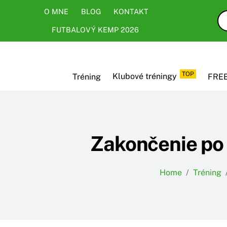
Skip
Skip
O MNE
BLOG
KONTAKT
to
to
FUTBALOVÝ KEMP 2026
content
content
TOP
Tréning
Klubové tréningy
FREE
Zakončenie po 
Home
/
Tréning