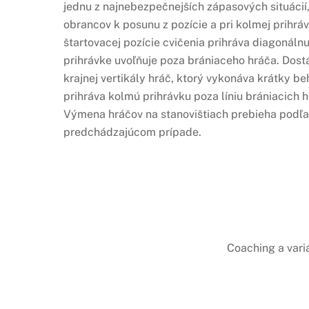
jednu z najnebezpečnejších zápasových situácií,
obrancov k posunu z pozície a pri kolmej prihrá
štartovacej pozície cvičenia prihráva diagonáln
prihrávke uvoľňuje poza brániaceho hráča. Dostá
krajnej vertikály hráč, ktorý vykonáva krátky b
prihráva kolmú prihrávku poza líniu brániacich
Výmena hráčov na stanovištiach prebieha podľa g
predchádzajúcom prípade.
Coaching a vari