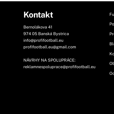
Kontakt
Fu
Po
Bernolákova 41
974 05 Banská Bystrica
Pr
info@profifootball.eu
Bl
profifootball.eu@gmail.com
Ko
NÁVRHY NA SPOLUPRÁCE:
O
reklamnespoluprace@profifootball.eu
Oc