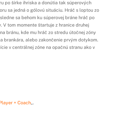
u po šírke ihriska a donútia tak súperových
ru sa jedná o gólovú situáciu. Hráč s loptou zo
Následne sa behom ku súperovej bráne hráč po
y. V tom momente štartuje z hranice druhej
o na bránu, kde mu hráč zo stredu útočnej zóny
nia brankára, alebo zakončenie prvým dotykom.
cie v centrálnej zóne na opačnú stranu ako v
Player + Coach
„.