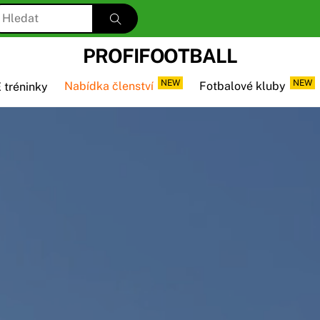
PROFIFOOTBALL
NEW
NEW
 tréninky
Nabídka členství
Fotbalové kluby