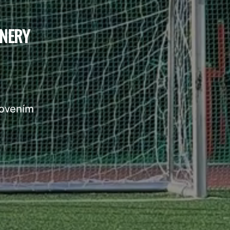
ÉNERY
novením