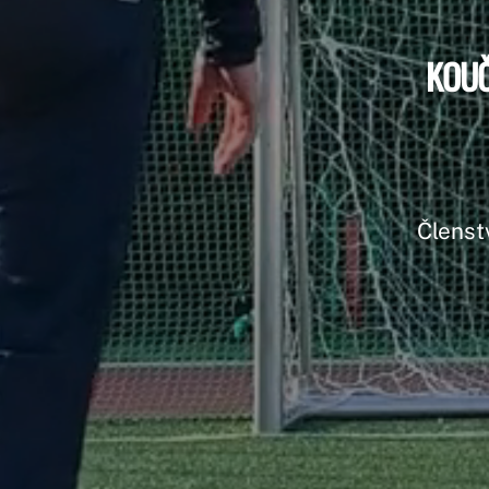
KOUČ
Členst