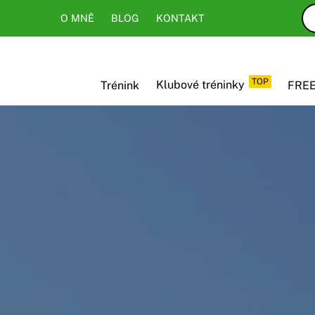
Skip
Skip
O MNĚ
BLOG
KONTAKT
to
to
content
content
TOP
Trénink
Klubové tréninky
FREE