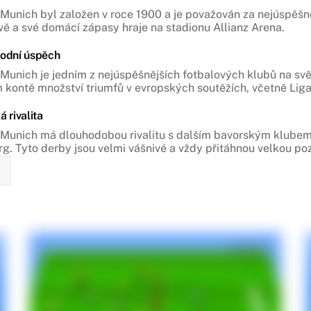
Munich byl založen v roce 1900 a je považován za nejúspěšně
ě a své domácí zápasy hraje na stadionu Allianz Arena.
odní úspěch
Munich je jedním z nejúspěšnějších fotbalových klubů na světě
 kontě množství triumfů v evropských soutěžích, včetně Liga
 rivalita
Munich má dlouhodobou rivalitu s dalším bavorským klube
g. Tyto derby jsou velmi vášnivé a vždy přitáhnou velkou po
í hráči
Munich měl v historii řadu významných hráčů, včetně legen
a Francka Ribéryho a útočníka Roberta Lewandowského, kter
ů současnosti.
 trenérů
l v minulosti mnoho úspěšných trenérů, mezi něž patří zejmé
i k několika úspěchům Bayernu Munich a posílili jeho pozici 
kovská základna