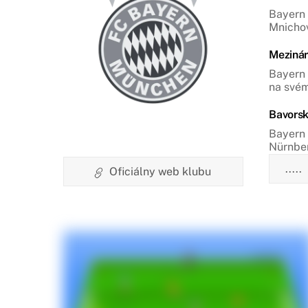
Bayern 
Mnichov
Mezinár
Bayern 
na svém
Bavorská
Bayern 
Nürnber
.....
Oficiálny web klubu
Významn
Bayern 
útočník
útočník
Úspěchy
Klub mě
přispěl
Fanouš