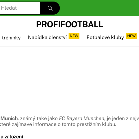
PROFIFOOTBALL
NEW
NEW
 tréninky
Nabídka členství
Fotbalové kluby
 Munich
, známý také jako
FC Bayern München
, je jeden z n
které zajímavé informace o tomto prestižním klubu.
 a založení