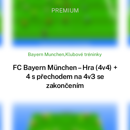
Munich má velký počet oddaných fanoušků nejen v Německu, 
PREMIUM
e stala ikonickou a je velmi rozpoznatelná.
cká síla
Munich je také jedním z nejbohatších fotbalových klubů na s
vat na mezinárodní úrovni a získávat kvalitní hráče.
nická akademie
Bayern Munchen
,
Klubové tréninky
 vlastní akademii, která je známá svojí schopností produko
líčovou roli v dlouhodobém úspěchu klubu a vytváření silnéh
FC Bayern München – Hra (4v4) +
lubu
4 s přechodem na 4v3 se
ayernu Munich je „Mia san mia“, což v bavorském dialektu 
zakončením
nou identitu klubu a jeho oddanost svým hodnotám a fanouš
í odpovědnost
Munich je aktivní také v oblasti sociální odpovědnosti. Klub p
uje se v různých komunitních programech.