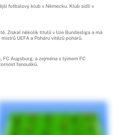
jší fotbalový klub v Německu. Klub sídlí v
. Získal několik titulů v lize Bundesliga a má
 mistrů UEFA a Poháru vítězů pohárů.
m, FC Augsburg, a zejména s týmem FC
zornost fanoušků.
dárního německého brankáře Olivera Kahna,
ý je považován za jednoho z nejlepších
na Pep Guardiola a Jupp Heynckes. Tito trenéři
v evropském fotbale.