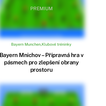
ale také po celém světě. Jeho zeleno-bílá
PREMIUM
větě. Má silné finanční zázemí, což mu umožňuje
Bayern Munchen
,
Klubové tréninky
vat talentované mladé hráče. Tato akademie
o týmu do budoucnosti.
Bayern Mnichov – Přípravná hra v
pásmech pro zlepšení obrany
znamená „My jsme my“. Toto motto zdůrazňuje
prostoru
kům.
odporuje různé charitativní projekty a iniciativy