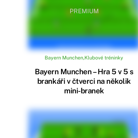
Bayern 
PREMIUM
barva s
Ekonomi
Bayern 
konkuro
Mládež
Bayern Munchen
,
Klubové tréninky
Klub má
hraje k
Bayern Munchen – Hra 5 v 5 s
Motto k
brankáři v čtverci na několik
Motto B
mini-branek
jedineč
Sociáln
Bayern 
a angaž