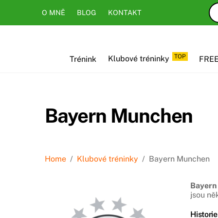
Skip
Skip
O MNĚ
BLOG
KONTAKT
to
to
content
content
TOP
Trénink
Klubové tréninky
FREE
Bayern Munchen
Home
/
Klubové tréninky
/
Bayern Munchen
Bayern
jsou ně
Historie