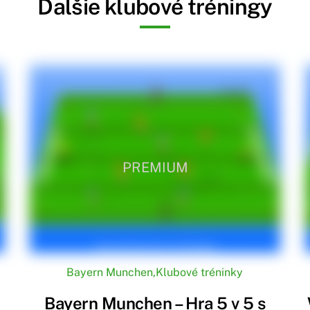
Ďalšie klubové tréningy
PREMIUM
Bayern Munchen
,
Klubové tréninky
Bayern Munchen – Hra 5 v 5 s