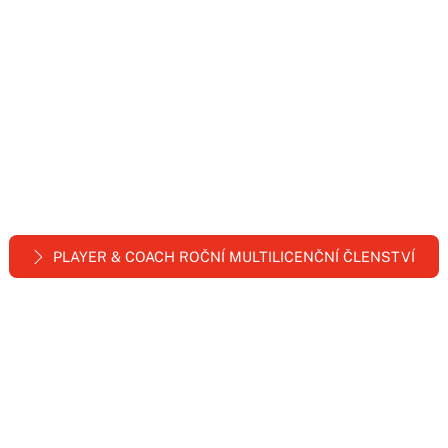
Po zaplacení očekávejte fakturu za
členství v MULTI LICENSE na váš
klubový email
STAČÍ PŘI OBJEDNÁVCE POTVRDIT, ŽE NAKUPUJETE
PRO FIRMU (klub) A ZADAT IDENTIFIKAČNÍ ČÍSLO
FOTBALOVÉHO KLUBU A DALŠÍ ÚDAJE
PLAYER & COACH ROČNÍ MULTILICENČNÍ ČLENSTVÍ