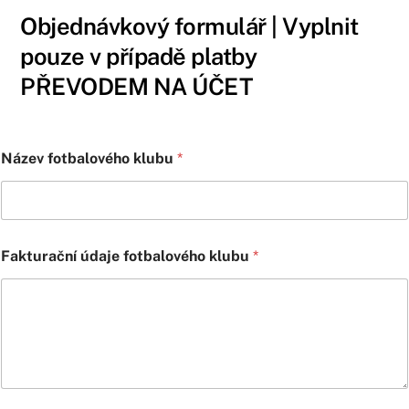
Objednávkový formulář | Vyplnit
pouze v případě platby
PŘEVODEM NA ÚČET
Č
Název fotbalového klubu
*
í
s
l
o
k
o
Fakturační údaje fotbalového klubu
*
n
t
a
k
t
n
í
J
m