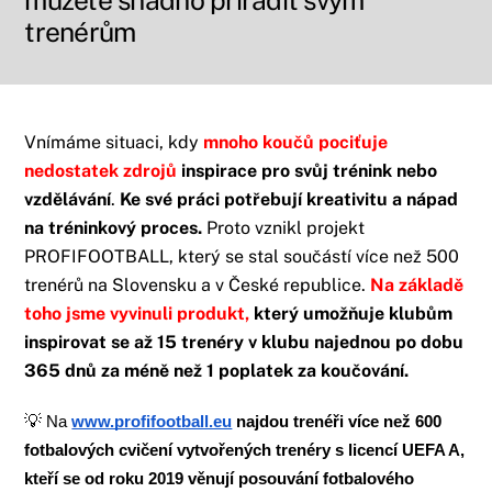
můžete snadno přiřadit svým
trenérům
Vnímáme situaci, kdy
mnoho koučů pociťuje
nedostatek zdrojů
inspirace pro svůj trénink nebo
vzdělávání
.
Ke své práci potřebují kreativitu a nápad
na tréninkový proces.
Proto vznikl projekt
PROFIFOOTBALL, který se stal součástí více než 500
trenérů na Slovensku a v České republice.
Na základě
toho jsme vyvinuli produkt,
který umožňuje klubům
inspirovat se až 15 trenéry v klubu najednou po dobu
365 dnů za méně než 1 poplatek za koučování.
💡
Na
www.profifootball.eu
najdou trenéři
více než
600
fotbalových cvičení
vytvořených trenéry s licencí UEFA A,
kteří se od roku 2019 věnují posouvání fotbalového