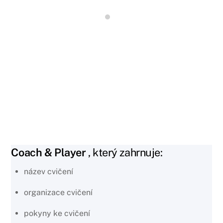
PROFI multilicence pro fotbalové
kluby
VYBERTE MOŽNOSTI
Coach & Player
, který zahrnuje:
název cvičení
organizace cvičení
pokyny ke cvičení