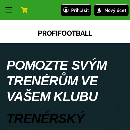
Skip
Skip
Cart
Menu
Přihlásit
Nový účet
to
to
content
content
PROFIFOOTBALL
POMOZTE SVÝM
TRENÉRŮM VE
VAŠEM KLUBU
TRENÉRSKÝ