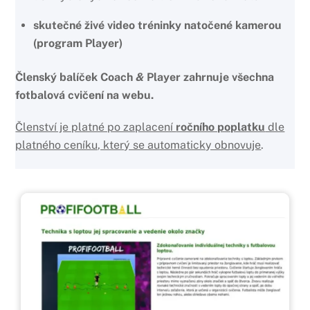
skutečné živé video tréninky natočené kamerou
(program Player)
Členský balíček Coach
&
Player zahrnuje všechna
fotbalová cvičení na webu.
Členství je platné po zaplacení
ročního poplatku
dle
platného ceníku, který se automaticky obnovuje
.