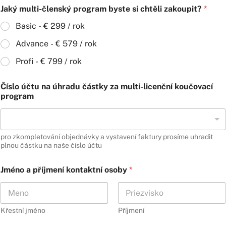
é
Jaký multi-členský program byste si chtěli zakoupit?
*
n
Basic - € 299 / rok
o
Advance - € 579 / rok
Profi - € 799 / rok
Číslo účtu na úhradu částky za multi-licenční koučovací
program
pro zkompletování objednávky a vystavení faktury prosíme uhradit
plnou částku na naše číslo účtu
Jméno a příjmení kontaktní osoby
*
Křestní jméno
Příjmení