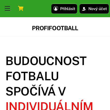
Skip
Skip
Cart
Menu
Přihlásit
Nový účet
to
to
content
content
PROFIFOOTBALL
BUDOUCNOST
FOTBALU
SPOČÍVÁ V
INDIVIDUÁLNÍM