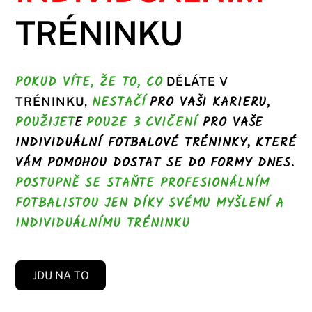
TRÉNINKU
POKUD VÍTE, ŽE TO, CO
DĚLÁTE V
NESTAČÍ
PRO VAŠI KARIERU,
TRÉNINKU,
POUŽIJET
E
POUZE 3 CVIČENÍ
PRO VAŠE
INDIVIDUÁLNÍ FOTBALOVÉ TRÉNINKY
, KTERÉ
VÁM POMOHOU DOSTAT SE DO FORMY DNES.
POSTUPNĚ SE STAŇTE PROFESIONÁLNÍM
FOTBALISTOU JEN DÍKY SVÉMU MYŠLENÍ
A
INDIVIDUÁLNÍMU TRÉNINKU
JDU NA TO