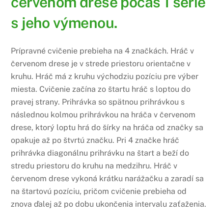
červenom drese počas 1 série
s jeho výmenou.
Prípravné cvičenie prebieha na 4 značkách. Hráč v
červenom drese je v strede priestoru orientačne v
kruhu. Hráč má z kruhu východziu pozíciu pre výber
miesta. Cvičenie začína zo štartu hráč s loptou do
pravej strany. Prihrávka so spätnou prihrávkou s
následnou kolmou prihrávkou na hráča v červenom
drese, ktorý loptu hrá do šírky na hráča od značky sa
opakuje až po štvrtú značku. Pri 4 značke hráč
prihrávka diagonálnu prihrávku na štart a beží do
stredu priestoru do kruhu na medzihru. Hráč v
červenom drese vykoná krátku narážačku a zaradí sa
na štartovú pozíciu, pričom cvičenie prebieha od
znova ďalej až po dobu ukončenia intervalu zaťaženia.