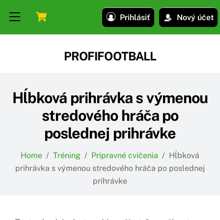
Skip
Skip
Cart
Menu
Prihlásiť
Nový účet
to
to
content
content
PROFIFOOTBALL
Hĺbková prihrávka s výmenou
stredového hráča po
poslednej prihrávke
Home
/
Tréning
/
Prípravné cvičenia
/
Hĺbková
prihrávka s výmenou stredového hráča po poslednej
prihrávke