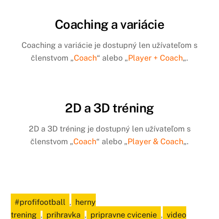
Coaching a variácie
Coaching a variácie je dostupný len užívateľom s
členstvom „
Coach
“ alebo „
Player + Coach
„.
2D a 3D tréning
2D a 3D tréning je dostupný len užívateľom s
členstvom „
Coach
“ alebo „
Player & Coach
„.
#profifootball
,
herny
trening
,
prihravka
,
pripravne cvicenie
,
video