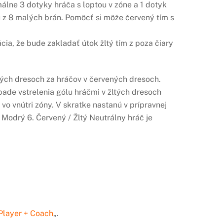
álne 3 dotyky hráča s loptou v zóne a 1 dotyk
nu z 8 malých brán. Pomôcť si môže červený tím s
cia, že bude zakladať útok žltý tím z poza čiary
tých dresoch za hráčov v červených dresoch.
ade vstrelenia gólu hráčmi v žltých dresoch
o vnútri zóny. V skratke nastanú v prípravnej
/ Modrý 6. Červený / Žltý Neutrálny hráč je
Player + Coach
„.