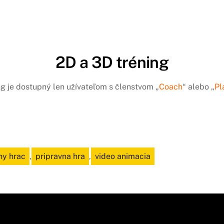
2D a 3D tréning
ng je dostupný len užívateľom s členstvom „
Coach
“ alebo „
Pl
ny hrac
,
pripravna hra
,
video animacia