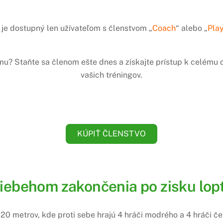
je dostupný len užívateľom s členstvom „
Coach
“ alebo „
Pla
amu? Staňte sa členom ešte dnes a získajte prístup k celém
vašich tréningov.
KÚPIŤ ČLENSTVO
riebehom zakončenia po zisku lopt
0 metrov, kde proti sebe hrajú 4 hráči modrého a 4 hráči č