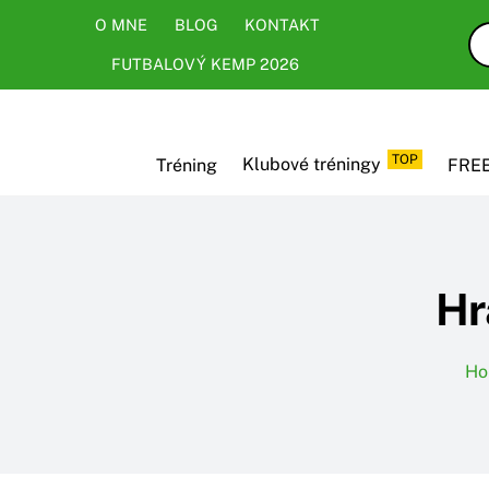
Skip
Skip
O MNE
BLOG
KONTAKT
to
to
FUTBALOVÝ KEMP 2026
content
content
TOP
Tréning
Klubové tréningy
FREE
Hr
Ho