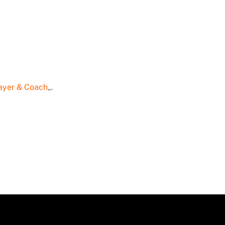
ayer & Coach
„.