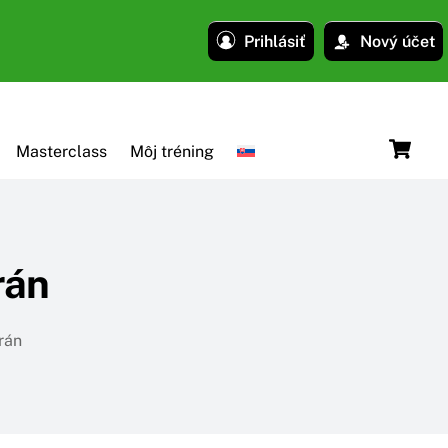
Prihlásiť
Nový účet
C
Masterclass
Môj tréning
rán
rán