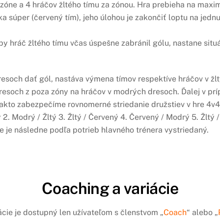
 zóne a 4 hráčov žltého tímu za zónou. Hra prebieha na maxim
ka súper (červený tím), jeho úlohou je zakončiť loptu na jed
y hráč žltého tímu včas úspešne zabránil gólu, nastane situá
esoch dať gól, nastáva výmena tímov respektíve hráčov v žl
esoch z poza zóny na hráčov v modrých dresoch. Ďalej v príp
to zabezpečíme rovnomerné striedanie družstiev v hre 4v4 v
 2. Modrý / Žltý 3. Žltý / Červený 4. Červený / Modrý 5. Žltý 
e je následne podľa potrieb hlavného trénera vystriedaný.
Coaching a variácie
ácie je dostupný len užívateľom s členstvom „
Coach
“ alebo „