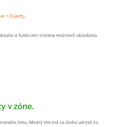
yer + Coach
„.
u obsahu a funkciám vrátane možnosti ukladania
y v zóne.
erveného tímu. Modrý tím má za úlohu udržať čo