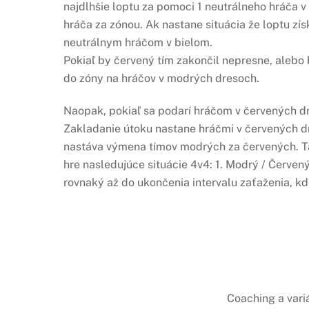
najdlhšie loptu za pomoci 1 neutrálneho hráča v
hráča za zónou. Ak nastane situácia že loptu zís
neutrálnym hráčom v bielom.
Pokiaľ by červený tím zakončil nepresne, alebo b
do zóny na hráčov v modrých dresoch.
Naopak, pokiaľ sa podarí hráčom v červených dr
Zakladanie útoku nastane hráčmi v červených dr
nastáva výmena tímov modrých za červených. Tak
hre nasledujúce situácie 4v4: 1. Modrý / Červený
rovnaký až do ukončenia intervalu zaťaženia, kd
Coaching a vari