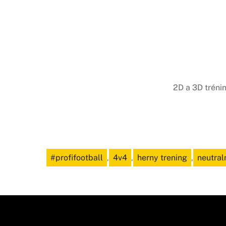
2D a 3D tréni
#profifootball
,
4v4
,
herny trening
,
neutral