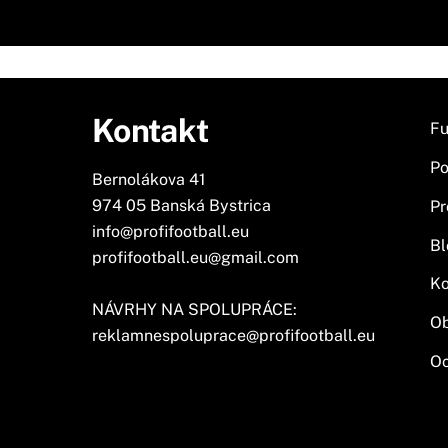
Kontakt
Fu
Po
Bernolákova 41
974 05 Banská Bystrica
Pr
info@profifootball.eu
Bl
profifootball.eu@gmail.com
Ko
NÁVRHY NA SPOLUPRÁCE:
O
reklamnespoluprace@profifootball.eu
Oc