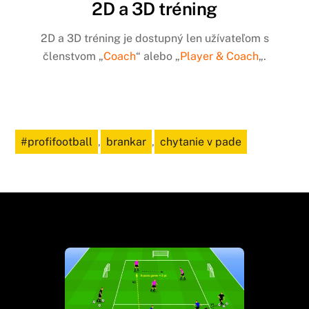
2D a 3D tréning
2D a 3D tréning je dostupný len užívateľom s
členstvom „
Coach
“ alebo „
Player & Coach
„.
#profifootball
,
brankar
,
chytanie v pade