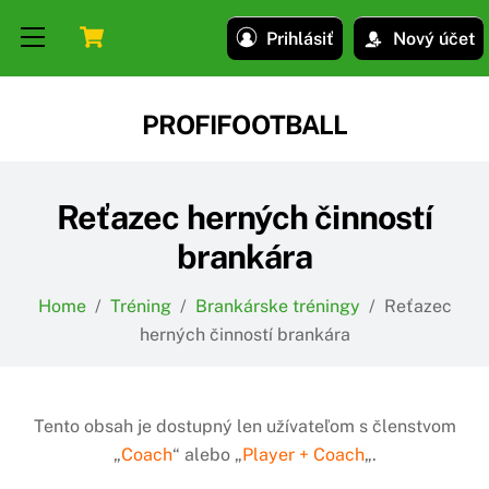
Skip
Skip
Cart
Menu
Prihlásiť
Nový účet
to
to
content
content
PROFIFOOTBALL
Reťazec herných činností
brankára
Home
/
Tréning
/
Brankárske tréningy
/
Reťazec
herných činností brankára
Tento obsah je dostupný len užívateľom s členstvom
„
Coach
“ alebo „
Player + Coach
„.