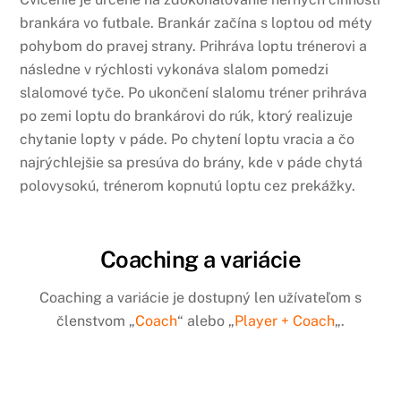
brankára vo futbale. Brankár začína s loptou od méty
pohybom do pravej strany. Prihráva loptu trénerovi a
následne v rýchlosti vykonáva slalom pomedzi
slalomové tyče. Po ukončení slalomu tréner prihráva
po zemi loptu do brankárovi do rúk, ktorý realizuje
chytanie lopty v páde. Po chytení loptu vracia a čo
najrýchlejšie sa presúva do brány, kde v páde chytá
polovysokú, trénerom kopnutú loptu cez prekážky.
Coaching a variácie
Coaching a variácie je dostupný len užívateľom s
členstvom „
Coach
“ alebo „
Player + Coach
„.