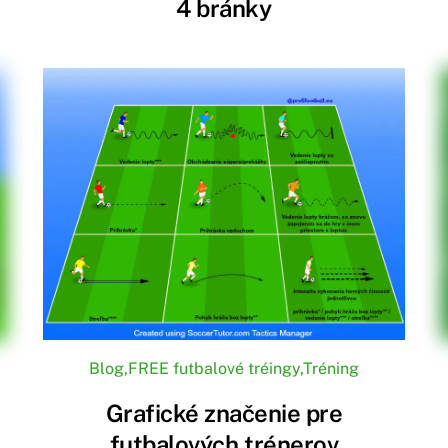
4 bránky
Blog
,
FREE futbalové tréingy
,
Tréning
Grafické značenie pre
futbalových trénerov