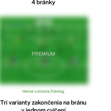
4 bránky
PREMIUM
Herné cvičenia
,
Tréning
Tri varianty zakončenia na bránu
v jednom cvičení