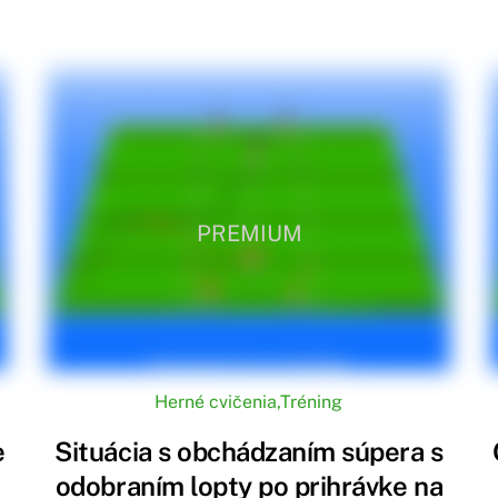
PREMIUM
Herné cvičenia
,
Tréning
e
Situácia s obchádzaním súpera s
odobraním lopty po prihrávke na