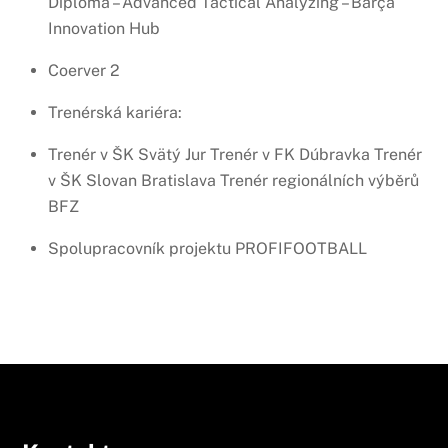
Diploma – Advanced Tactical Analyzing – Barça
Innovation Hub
Coerver 2
Trenérská kariéra:
Trenér v ŠK Svätý Jur Trenér v FK Dúbravka Trenér
v ŠK Slovan Bratislava Trenér regionálních výběrů
BFZ
Spolupracovník projektu PROFIFOOTBALL