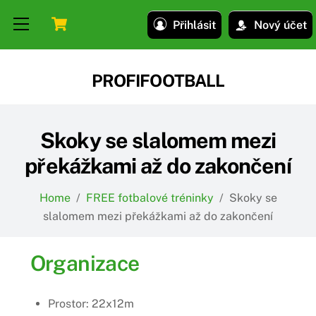
Skip
Skip
Cart
Menu
Přihlásit
Nový účet
to
to
content
content
PROFIFOOTBALL
Skoky se slalomem mezi
překážkami až do zakončení
Home
/
FREE fotbalové tréninky
/
Skoky se
slalomem mezi překážkami až do zakončení
Organizace
Prostor: 22x12m