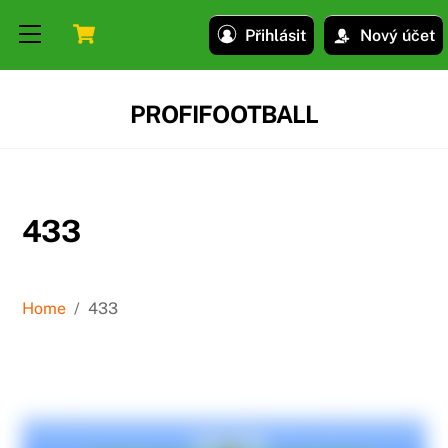
Skip
Skip
Cart
Menu
Přihlásit
Nový účet
to
to
content
content
PROFIFOOTBALL
433
Home
/
433