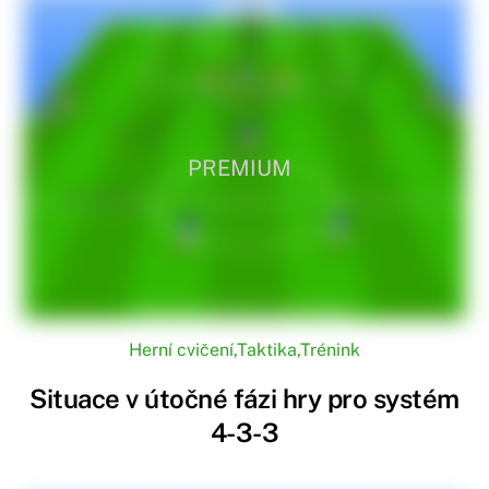
PREMIUM
Herní cvičení
,
Taktika
,
Trénink
Situace v útočné fázi hry pro systém
4-3-3