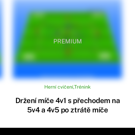
PREMIUM
Herní cvičení
,
Trénink
Držení míče 4v1 s přechodem na
5v4 a 4v5 po ztrátě míče