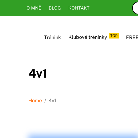
Skip
Skip
O MNĚ
BLOG
KONTAKT
to
to
content
content
TOP
Trénink
Klubové tréninky
FREE
4v1
Home
/
4v1