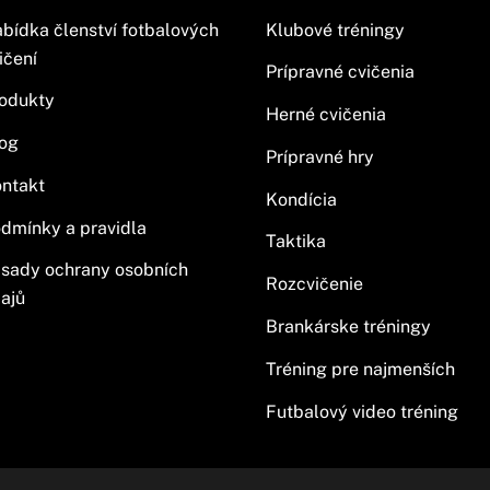
bídka členství fotbalových
Klubové tréningy
ičení
Prípravné cvičenia
odukty
Herné cvičenia
og
Prípravné hry
ntakt
Kondícia
dmínky a pravidla
Taktika
sady ochrany osobních
Rozcvičenie
ajů
Brankárske tréningy
Tréning pre najmenších
Futbalový video tréning