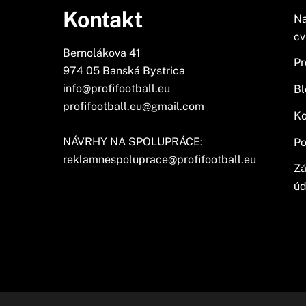
Kontakt
Na
cv
Bernolákova 41
Pr
974 05 Banská Bystrica
info@profifootball.eu
Bl
profifootball.eu@gmail.com
Ko
NÁVRHY NA SPOLUPRÁCE:
Po
reklamnespoluprace@profifootball.eu
Zá
úd