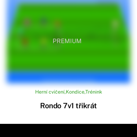
PREMIUM
Herní cvičení
,
Kondice
,
Trénink
Rondo 7v1 třikrát