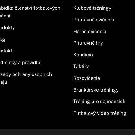
bídka členství fotbalových
Klubové tréningy
ičení
Prípravné cvičenia
odukty
Herné cvičenia
og
Prípravné hry
ntakt
Kondícia
dmínky a pravidla
Taktika
sady ochrany osobních
Rozcvičenie
ajů
Brankárske tréningy
Tréning pre najmenších
Futbalový video tréning