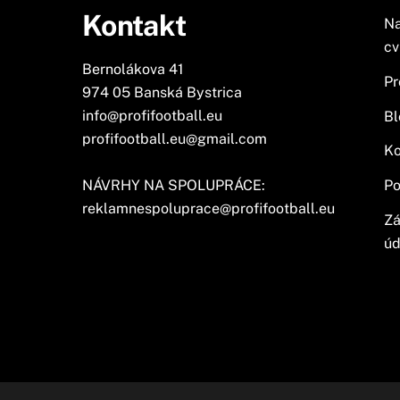
Kontakt
Na
cv
Bernolákova 41
Pr
974 05 Banská Bystrica
info@profifootball.eu
Bl
profifootball.eu@gmail.com
Ko
NÁVRHY NA SPOLUPRÁCE:
Po
reklamnespoluprace@profifootball.eu
Zá
úd