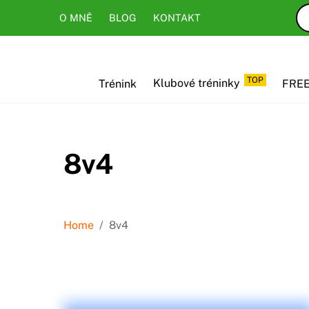
Skip
Skip
O MNĚ
BLOG
KONTAKT
to
to
content
content
TOP
Trénink
Klubové tréninky
FREE
8v4
Home
/
8v4