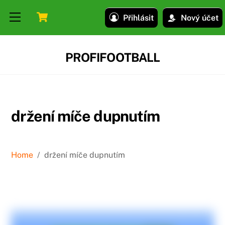
Skip
Skip
Cart
Menu
Přihlásit
Nový účet
to
to
content
content
PROFIFOOTBALL
držení míče dupnutím
Home
/
držení míče dupnutím