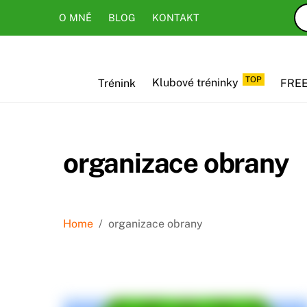
Skip
Skip
O MNĚ
BLOG
KONTAKT
to
to
content
content
TOP
Trénink
Klubové tréninky
FREE
organizace obrany
Home
/
organizace obrany