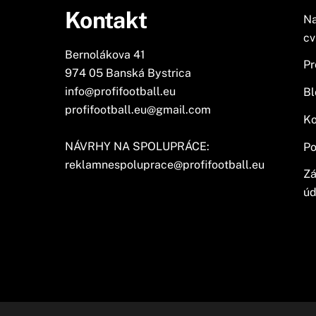
Kontakt
Na
cv
Bernolákova 41
Pr
974 05 Banská Bystrica
info@profifootball.eu
Bl
profifootball.eu@gmail.com
Ko
NÁVRHY NA SPOLUPRÁCE:
Po
reklamnespoluprace@profifootball.eu
Zá
úd