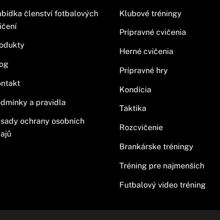
bídka členství fotbalových
Klubové tréningy
ičení
Prípravné cvičenia
odukty
Herné cvičenia
og
Prípravné hry
ntakt
Kondícia
dmínky a pravidla
Taktika
sady ochrany osobních
Rozcvičenie
ajů
Brankárske tréningy
Tréning pre najmenších
Futbalový video tréning