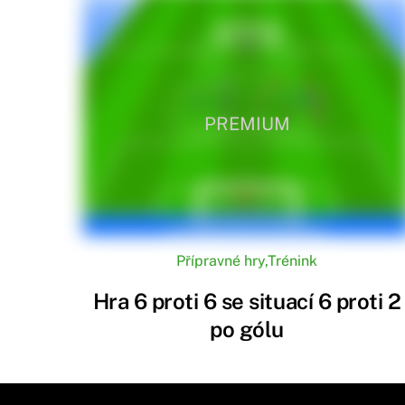
PREMIUM
Přípravné hry
,
Trénink
Hra 6 proti 6 se situací 6 proti 2
po gólu