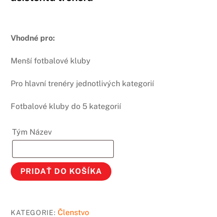
Vhodné pro:
Menší fotbalové kluby
Pro hlavní trenéry jednotlivých kategorií
Fotbalové kluby do 5 kategorií
Tým Název
BASIC
PRIDAŤ DO KOŠÍKA
multilicence
pro
fotbalové
Členstvo
KATEGORIE: