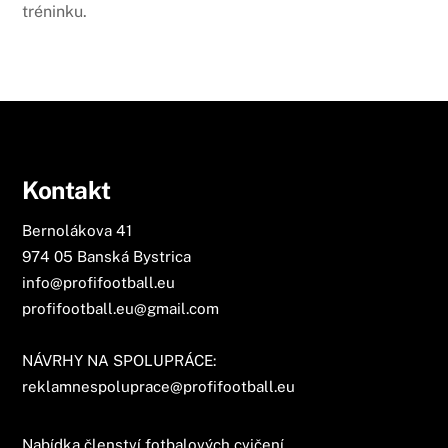
tréninku.
Kontakt
Bernolákova 41
974 05 Banská Bystrica
info@profifootball.eu
profifootball.eu@gmail.com
NÁVRHY NA SPOLUPRÁCE:
reklamnespoluprace@profifootball.eu
Nabídka členství fotbalových cvičení