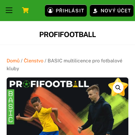
Skip
Skip
Cart
Menu
PŘIHLÁSIT
NOVÝ ÚČET
to
to
content
content
PROFIFOOTBALL
Domů
/
Členstvo
/ BASIC multilicence pro fotbalové
kluby