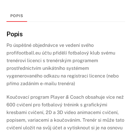
kluby
množství
POPIS
Popis
Po úspěšné objednávce ve vedení svého
profifootball.eu účtu přidělí fotbalový klub svému
trenérovi licenci s trenérským programem
prostřednictvím unikátního systémem
vygenerovaného odkazu na registraci licence (nebo
přímo zadáním e-mailu trenéra)
Koučovací program Player
&
Coach obsahuje více než
600 cvičení pro fotbalový trénink s grafickými
kresbami cvičení, 2D a 3D video animacemi cvičení,
popisem, variacemi a koučováním. Trenér si může tato
cvičení uložit na svůj účet a vytisknout si je na osnovu