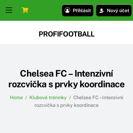
Skip
Skip
Cart
Menu
Přihlásit
Nový účet
to
to
content
content
PROFIFOOTBALL
Chelsea FC – Intenzivní
rozcvička s prvky koordinace
Home
/
Klubové tréninky
/
Chelsea FC – Intenzivní
rozcvička s prvky koordinace