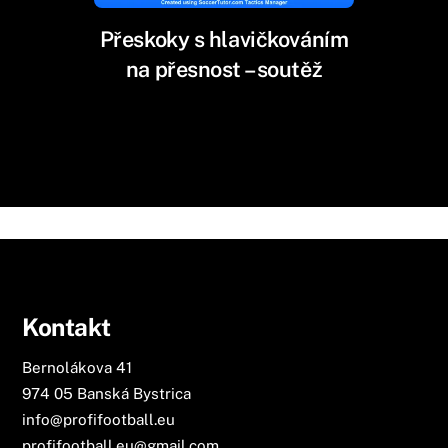
Přeskoky s hlavičkováním
na přesnost – soutěž
Kontakt
Bernolákova 41
974 05 Banská Bystrica
info@profifootball.eu
profifootball.eu@gmail.com