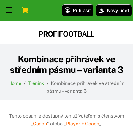
Skip
Skip
Cart
Menu
Přihlásit
Nový účet
to
to
content
content
PROFIFOOTBALL
Kombinace přihrávek ve
středním pásmu – varianta 3
Home
/
Trénink
/
Kombinace přihrávek ve středním
pásmu – varianta 3
Tento obsah je dostupný len užívateľom s členstvom
„
Coach
“ alebo „
Player + Coach
„.