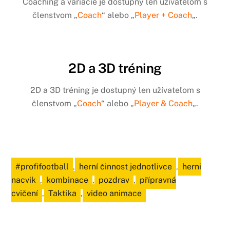
Coaching a variácie je dostupný len užívateľom s
členstvom „
Coach
“ alebo „
Player + Coach
„.
2D a 3D tréning
2D a 3D tréning je dostupný len užívateľom s
členstvom „
Coach
“ alebo „
Player & Coach
„.
#profifootball
,
herní činnost jednotlivce
,
herni
nacvik
,
kombinace
,
pozdrav
,
přípravná
cvičení
,
Taktika
,
video animace