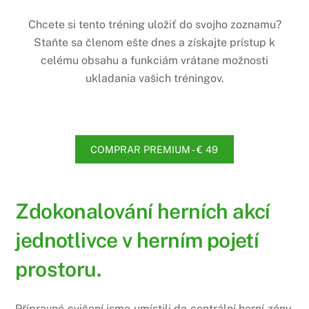
Chcete si tento tréning uložiť do svojho zoznamu?
Staňte sa členom ešte dnes a získajte prístup k
celému obsahu a funkciám vrátane možnosti
ukladania vašich tréningov.
COMPRAR PREMIUM - € 49
Zdokonalování herních akcí
jednotlivce v herním pojetí
prostoru.
Přípravné cvičení jsme umístili do centrální herní zóny,