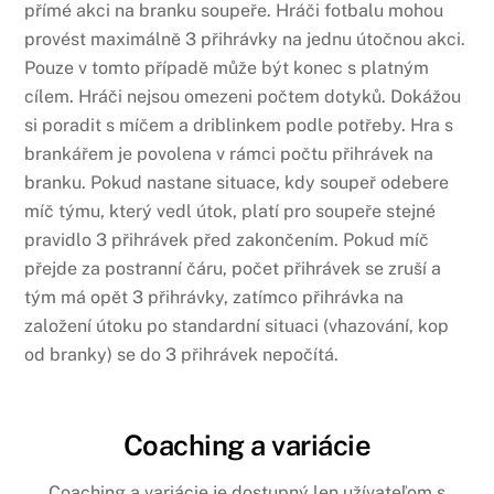
přímé akci na branku soupeře. Hráči fotbalu mohou
provést maximálně 3 přihrávky na jednu útočnou akci.
Pouze v tomto případě může být konec s platným
cílem. Hráči nejsou omezeni počtem dotyků. Dokážou
si poradit s míčem a driblinkem podle potřeby. Hra s
brankářem je povolena v rámci počtu přihrávek na
branku. Pokud nastane situace, kdy soupeř odebere
míč týmu, který vedl útok, platí pro soupeře stejné
pravidlo 3 přihrávek před zakončením. Pokud míč
přejde za postranní čáru, počet přihrávek se zruší a
tým má opět 3 přihrávky, zatímco přihrávka na
založení útoku po standardní situaci (vhazování, kop
od branky) se do 3 přihrávek nepočítá.
Coaching a variácie
Coaching a variácie je dostupný len užívateľom s