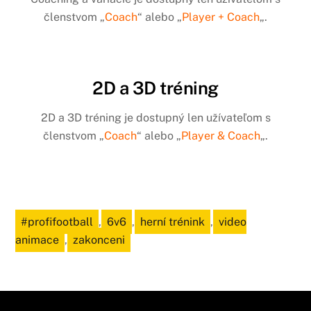
členstvom „
Coach
“ alebo „
Player + Coach
„.
2D a 3D tréning
2D a 3D tréning je dostupný len užívateľom s
členstvom „
Coach
“ alebo „
Player & Coach
„.
#profifootball
,
6v6
,
herní trénink
,
video
animace
,
zakonceni