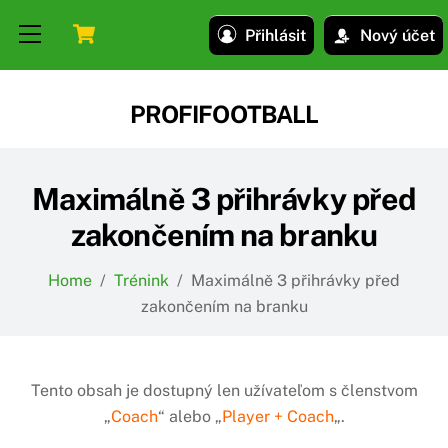
Skip
Skip
Cart
Menu
Přihlásit
Nový účet
to
to
content
content
PROFIFOOTBALL
Maximálně 3 přihrávky před
zakončením na branku
Home
/
Trénink
/
Maximálně 3 přihrávky před
zakončením na branku
Tento obsah je dostupný len užívateľom s členstvom
„
Coach
“ alebo „
Player + Coach
„.