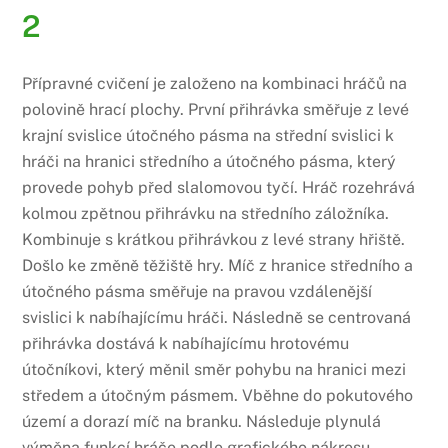
2
Přípravné cvičení je založeno na kombinaci hráčů na
polovině hrací plochy. První přihrávka směřuje z levé
krajní svislice útočného pásma na střední svislici k
hráči na hranici středního a útočného pásma, který
provede pohyb před slalomovou tyčí. Hráč rozehrává
kolmou zpětnou přihrávku na středního záložníka.
Kombinuje s krátkou přihrávkou z levé strany hřiště.
Došlo ke změně těžiště hry. Míč z hranice středního a
útočného pásma směřuje na pravou vzdálenější
svislici k nabíhajícímu hráči. Následně se centrovaná
přihrávka dostává k nabíhajícímu hrotovému
útočníkovi, který měnil směr pohybu na hranici mezi
středem a útočným pásmem. Vběhne do pokutového
území a dorazí míč na branku. Následuje plynulá
výměna funkcí hráče podle grafického nákresu.