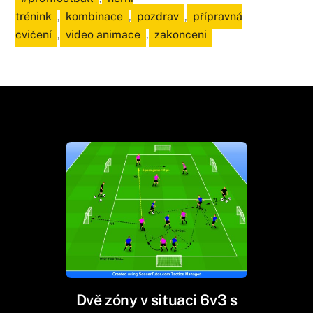
trénink
,
kombinace
,
pozdrav
,
přípravná
cvičení
,
video animace
,
zakonceni
Dvě zóny v situaci 6v3 s