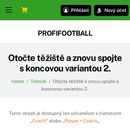
Skip
Skip
Cart
Menu
Přihlásit
Nový účet
to
to
content
content
PROFIFOOTBALL
Otočte těžiště a znovu spojte
s koncovou variantou 2.
Home
/
Trénink
/
Otočte těžiště a znovu spojte s
koncovou variantou 2.
Tento obsah je dostupný len užívateľom s členstvom
„
Coach
“ alebo „
Player + Coach
„.