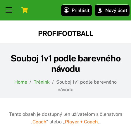
Skip
Skip
Cart
Menu
Přihlásit
Nový účet
to
to
content
content
PROFIFOOTBALL
Souboj 1v1 podle barevného
návodu
Home
/
Trénink
/
Souboj 1v1 podle barevného
návodu
Tento obsah je dostupný len užívateľom s členstvom
„
Coach
“ alebo „
Player + Coach
„.