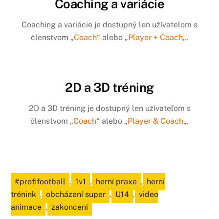
Coaching a variácie
Coaching a variácie je dostupný len užívateľom s
členstvom „
Coach
“ alebo „
Player + Coach
„.
2D a 3D tréning
2D a 3D tréning je dostupný len užívateľom s
členstvom „
Coach
“ alebo „
Player & Coach
„.
#profifootball
,
1v1
,
herní praxe
,
herní
trénink
,
obcházení super
,
U14
,
video
animace
,
zakonceni