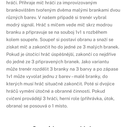
hráči. Přihraje míč hráči za improvizovaným
brankovištěm tvořeným dvěma malými brankami dvou
různých barev. V našem případě si trenér vybral
modrý signál. Hráč s míčem vede míč skrz modrou
branku a připravuje se na souboj 1v1 s rozběhem
kolem soupeře. Soupeř si postaví obranu a snaží se
získat míč a zakončit ho do jedné ze 3 malých branek.
Pokud je útočící hráč úspěšnější, zakončí co nejdříve
do jedné ze 3 připravených branek. Jako variantu
může trenér rozdělit 3 branky na 3 barvy a po zápase
1v1 může vyvolat jednu z barev – malé branky, do
kterých musí hráč situačně zakončit. Poté si dvojice
hráčů vymění útočné a obranné činnosti. Pokud
cvičení provádějí 3 hráči, herní role (přihrávka, útok,
obrana) se posouvá o 1 místo.