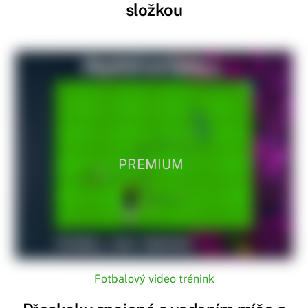
složkou
PREMIUM
Fotbalový video trénink