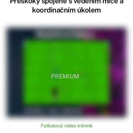
Přeskoky spojené s vedením míče a
koordinačním úkolem
PREMIUM
Fotbalový video trénink