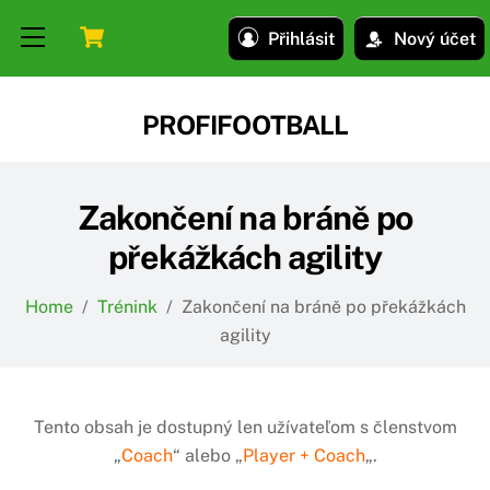
Skip
Skip
Cart
Menu
Přihlásit
Nový účet
to
to
content
content
PROFIFOOTBALL
Zakončení na bráně po
překážkách agility
Home
/
Trénink
/
Zakončení na bráně po překážkách
agility
Tento obsah je dostupný len užívateľom s členstvom
„
Coach
“ alebo „
Player + Coach
„.