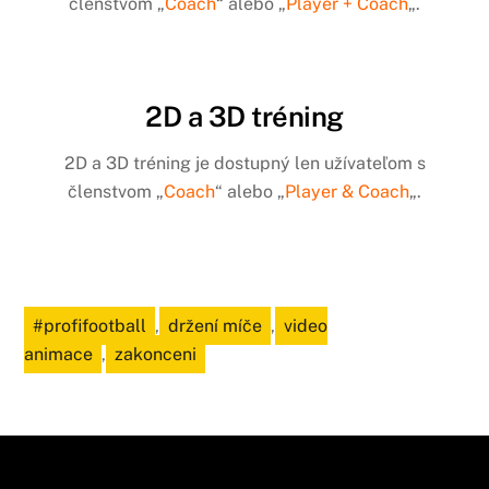
členstvom „
Coach
“ alebo „
Player + Coach
„.
2D a 3D tréning
2D a 3D tréning je dostupný len užívateľom s
členstvom „
Coach
“ alebo „
Player & Coach
„.
#profifootball
,
držení míče
,
video
animace
,
zakonceni