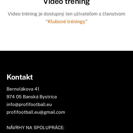
Video tréning
Video tréning je dostupný len užívateľom s členstvom
“
Klubové tréningy
”
Kontakt
Bernolákova 41
974 05 Banská Bystrica
info@profifootball.eu
profifootball.eu@gmail.com
NÁVRHY NA SPOLUPRÁCE: